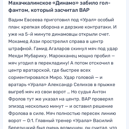
Махачкалинское «Динамо» забило гол-
фантом, который засчитал ВАР
Вадим Евсеева приготовил под «Урал» особый
план: крепкая оборона и дерзкие контратаки. И
уже на 5-й минуте динамовцы открыли счет.
Мохамед Аззи прострелил справа в центр
штрафной. Гамид Агаларов скинул мяч под удар
Мехди Мубарику. Марокканец мощно пробил —
мяч угодил в перекладину! А потом отскочил в
центр вратарской, где быстрее всех
сориентировался Миро. Удар головой — и
вратарь «Урала» Александр Селихов в прыжке
выгреб мяч из свои ворот … Но судья Антон
Фролов тут же указал на центр. ВАР проверял
эпизод несколько минут — и оставил решение
Фролова в силе. Мяч полностью пересек линию
ворот — 0:1. Главный тренер «Урала» Василий
Березуцкий был очень возмущен, он считал, что