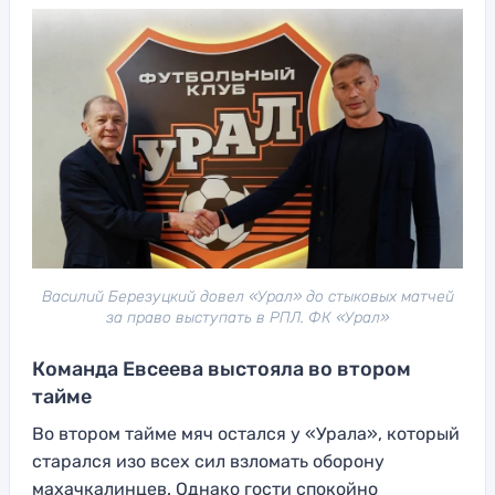
Василий Березуцкий довел «Урал» до стыковых матчей
за право выступать в РПЛ. ФК «Урал»
Команда Евсеева выстояла во втором
тайме
Во втором тайме мяч остался у «Урала», который
старался изо всех сил взломать оборону
махачкалинцев. Однако гости спокойно