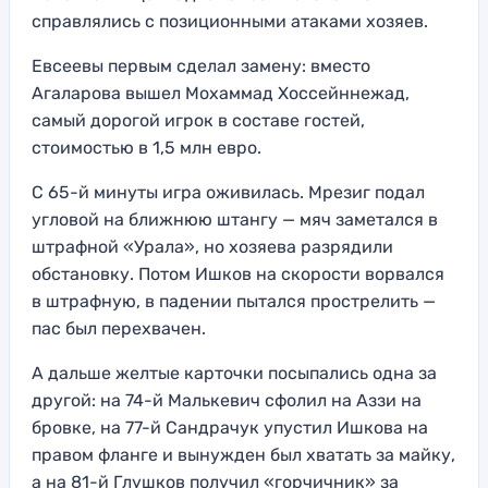
справлялись с позиционными атаками хозяев.
Евсеевы первым сделал замену: вместо
Агаларова вышел Мохаммад Хоссейннежад,
самый дорогой игрок в составе гостей,
стоимостью в 1,5 млн евро.
С 65-й минуты игра оживилась. Мрезиг подал
угловой на ближнюю штангу — мяч заметался в
штрафной «Урала», но хозяева разрядили
обстановку. Потом Ишков на скорости ворвался
в штрафную, в падении пытался прострелить —
пас был перехвачен.
А дальше желтые карточки посыпались одна за
другой: на 74-й Малькевич сфолил на Аззи на
бровке, на 77-й Сандрачук упустил Ишкова на
правом фланге и вынужден был хватать за майку,
а на 81-й Глушков получил «горчичник» за