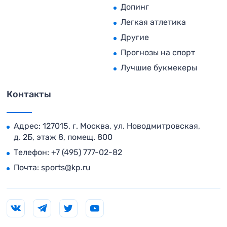
Допинг
Легкая атлетика
Другие
Прогнозы на спорт
Лучшие букмекеры
Контакты
Адрес: 127015, г. Москва, ул. Новодмитровская,
д. 2Б, этаж 8, помещ. 800
Телефон:
+7 (495) 777-02-82
Почта:
sports@kp.ru