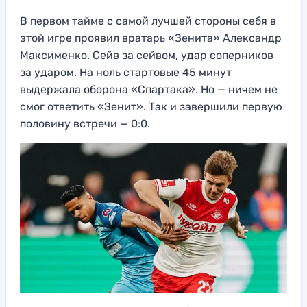
В первом тайме с самой лучшей стороны себя в
этой игре проявил вратарь «Зенита» Александр
Максименко. Сейв за сейвом, удар соперников
за ударом. На ноль стартовые 45 минут
выдержала оборона «Спартака». Но — ничем не
смог ответить «Зенит». Так и завершили первую
половину встречи — 0:0.