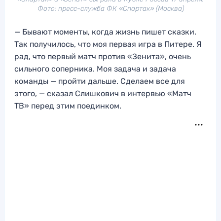
Фото: пресс-служба ФК «Спартак» (Москва)
— Бывают моменты, когда жизнь пишет сказки.
Так получилось, что моя первая игра в Питере. Я
рад, что первый матч против «Зенита», очень
сильного соперника. Моя задача и задача
команды — пройти дальше. Сделаем все для
этого, — сказал Слишкович в интервью «Матч
ТВ» перед этим поединком.