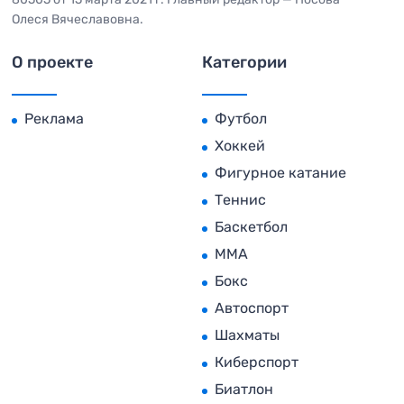
Олеся Вячеславовна.
О проекте
Категории
Реклама
Футбол
Хоккей
Фигурное катание
Теннис
Баскетбол
MMA
Бокс
Автоспорт
Шахматы
Киберспорт
Биатлон