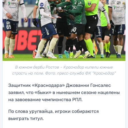
В южном дерби Ростов - Краснодар кипели южные
страсти на поле. Фото: пресс-служба ФК "Краснодар"
Защитник «Краснодара» Джованни Гонсалес
заявил, что «быки» в нынешнем сезоне нацелены
на завоевание чемпионства РПЛ.
По слова уругвайца, игроки собираются
выиграть титул.