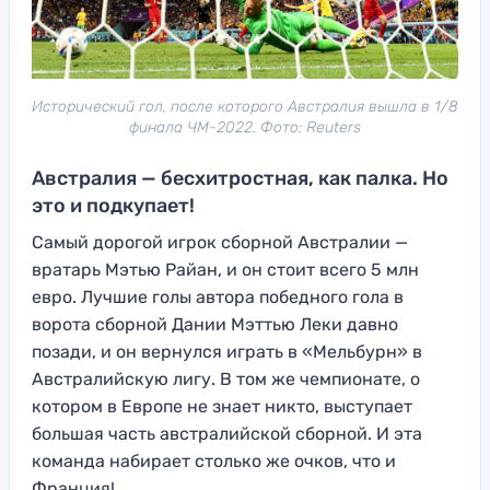
Исторический гол, после которого Австралия вышла в 1/8
финала ЧМ-2022. Фото: Reuters
Австралия — бесхитростная, как палка. Но
это и подкупает!
Самый дорогой игрок сборной Австралии —
вратарь Мэтью Райан, и он стоит всего 5 млн
евро. Лучшие голы автора победного гола в
ворота сборной Дании Мэттью Леки давно
позади, и он вернулся играть в «Мельбурн» в
Австралийскую лигу. В том же чемпионате, о
котором в Европе не знает никто, выступает
большая часть австралийской сборной. И эта
команда набирает столько же очков, что и
Франция!