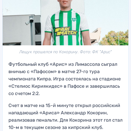
Лещук прошелся по Кокорину. Фото: ФК "Арис"
Футбольный клуб «Арис» из Лимассола сыграл
вничью с «Пафосом» в матче 27-го тура
чемпионата Кипра. Игра состоялась на стадионе
«Стелиос Кириякидес» в Пафосе и завершилась
со счетом 2:2.
Счет в матче на 15-й минуте открыл российский
нападающий «Ариса» Александр Кокорин,
реализовав пенальти. Для Кокорина этот гол стал
10-м в текущем сезоне за кипрский клуб.