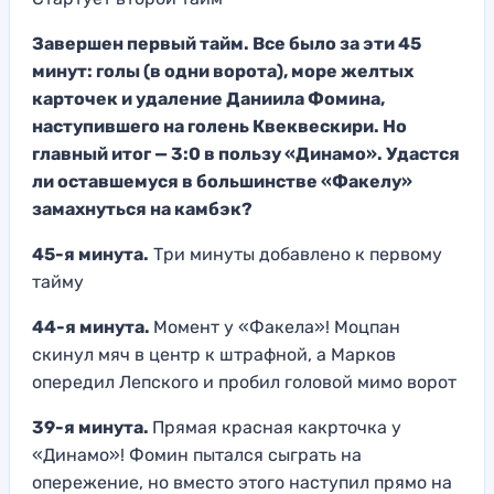
Завершен первый тайм. Все было за эти 45
минут: голы (в одни ворота), море желтых
карточек и удаление Даниила Фомина,
наступившего на голень Квеквескири. Но
главный итог — 3:0 в пользу «Динамо». Удастся
ли оставшемуся в большинстве «Факелу»
замахнуться на камбэк?
45-я минута.
Три минуты добавлено к первому
тайму
44-я минута.
Момент у «Факела»! Моцпан
скинул мяч в центр к штрафной, а Марков
опередил Лепского и пробил головой мимо ворот
39-я минута.
Прямая красная какрточка у
«Динамо»! Фомин пытался сыграть на
опережение, но вместо этого наступил прямо на