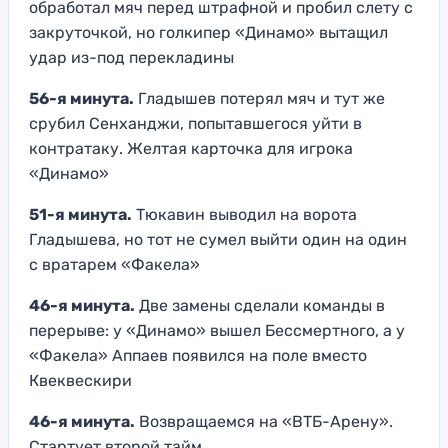
обработал мяч перед штрафной и пробил слету с
закруточкой, но голкипер «Динамо» вытащил
удар из-под перекладины
56-я минута.
Гладышев потерял мяч и тут же
срубил Сенханджи, попытавшегося уйти в
контратаку. Желтая карточка для игрока
«Динамо»
51-я минута.
Тюкавин выводил на ворота
Гладышева, но тот не сумел выйти один на один
с вратарем «Факела»
46-я минута.
Две замены сделали команды в
перерыве: у «Динамо» вышел Бессмертного, а у
«Факела» Аппаев появился на поле вместо
Квеквескири
46-я минута.
Возвращаемся на «ВТБ-Арену».
Стартует второй тайм