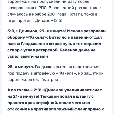
воронежцы не пропускали ни разу после
возвращения в РПЛ. В последний раз же такое
случалось в ноябре 2001 года. Кстати, тоже в
игре против «Динамо» (2:6)
3:0, «Динамо», 29-я минута! И снова разорвали
оборону «Факела»: Бителло в падении отдал
пас на Гладышева в штрафную, а тот поразил
створ с угла вратарской. Беленов даже не
успел выйти на мяч
25-я минута.
Гладышев пытался подстроиться
под подачу в штрафную «Факела», но защитник
воронежцев был быстрее
А по голам — 2:0! «Динамо» увеличивает счет
на 21-й минуте! Тюкавин попал в штангу с
правого края штрафной, после чего мяч
отскочил на противоположный фланг прямо к