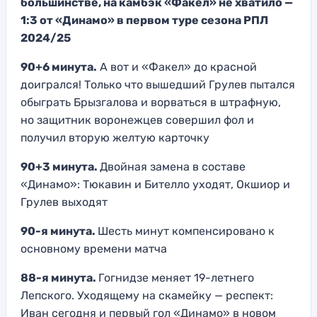
большинстве, на камбэк «Факел» не хватило —
1:3 от «Динамо» в первом туре сезона РПЛ
2024/25
90+6 минута.
А вот и «Факел» до красной
доигрался! Только что вышедший Грулев пытался
обыграть Брызгалова и ворваться в штрафную,
но защитник воронежцев совершил фол и
получил вторую желтую карточку
90+3 минута.
Двойная замена в составе
«Динамо»: Тюкавин и Бителло уходят, Окшиор и
Грулев выходят
90-я минута.
Шесть минут компенсировано к
основному времени матча
88-я минута.
Гогнидзе меняет 19-летнего
Лепского. Уходящему на скамейку — респект:
Иван сегодня и первый гол «Динамо» в новом