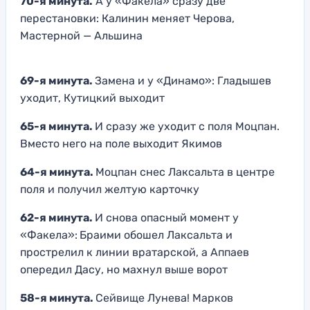
70-я минута.
А у «Факела» сразу две
перестановки: Калинин меняет Черова,
Мастерной — Альшина
69-я минута.
Замена и у «Динамо»: Гладышев
уходит, Кутицкий выходит
65-я минута.
И сразу же уходит с поля Моцпан.
Вместо него на поле выходит Якимов
64-я минута.
Моцпан снес Лаксальта в центре
поля и получил желтую карточку
62-я минута.
И снова опасный момент у
«Факела»:
Браими обошел Лаксальта и
прострелил к линии вратарской, а Аппаев
опередил Дасу, но махнул выше ворот
58-я минута.
Сейвище Лунева! Марков