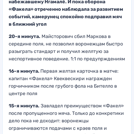
набежавшему Нгамалё. И пока оборона
«Факела» отреченно наблюдала за развитием
событий, камерунец спокойно подправил мяч
в ближний угол
20-я минута.
Майсторович сбил Маркова в
середине поля, не позволил воронежцам быстро
разыграть стандарт и получил желлтую за
неспортивное поведение. 1:1 по предупрждениям
16-я минута.
Первая желтая карточка в матче:
капитан «Факела» Квеквескири награжден
горчичником после грубого фола на Бителло в
центре поля
15-я минута.
Завладел преимуществом «Факел»
после пропущенного мяча. Только до конкретики
дело пока не доходит: воронежцы
ограничиваются подачами с краев поля и