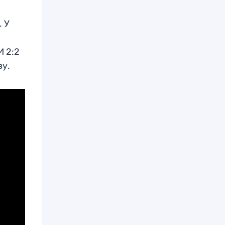
. У
И 2:2
ву.