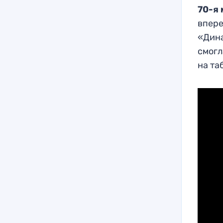
70-я
впере
«Дина
смогл
на та