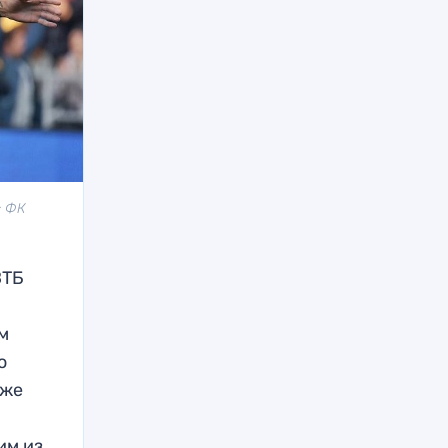
: ФК
ВТБ
ем
о
 же
им из