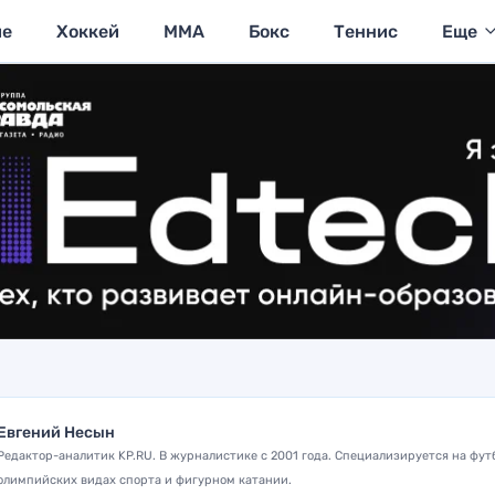
ие
Хоккей
MMA
Бокс
Теннис
Еще
Евгений Несын
Редактор-аналитик KP.RU. В журналистике с 2001 года. Специализируется на фут
олимпийских видах спорта и фигурном катании.