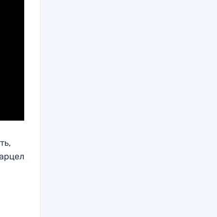
ть,
Марцел