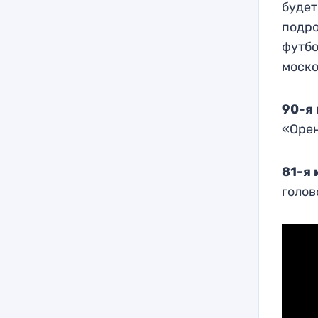
будет
подро
футбо
моско
90-я
«Орен
81-я 
голов