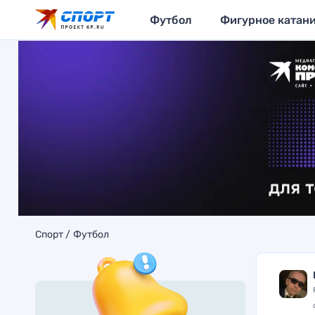
Футбол
Фигурное катан
Спорт
Футбол