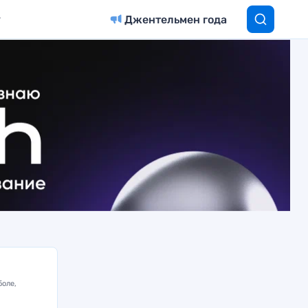
Джентельмен года
боле,