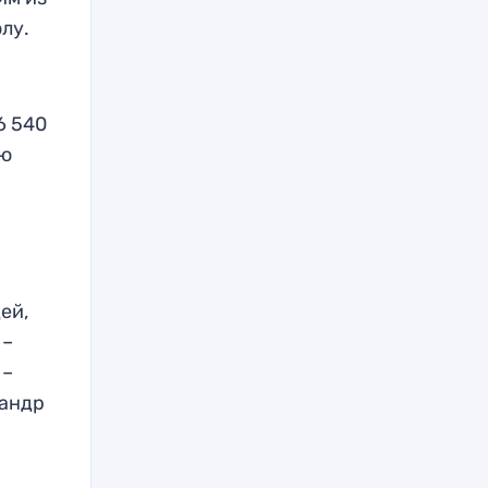
лу.
6 540
ию
ей,
 –
 –
сандр