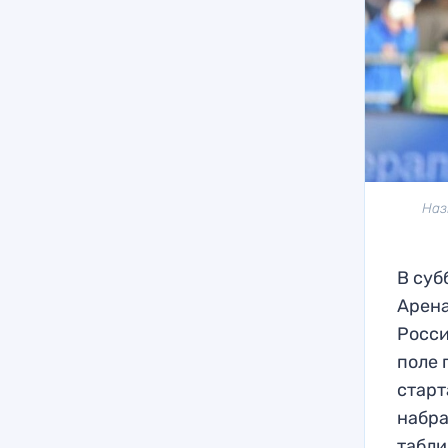
Наз
В суб
Арена
Росси
поле 
старт
набра
табли