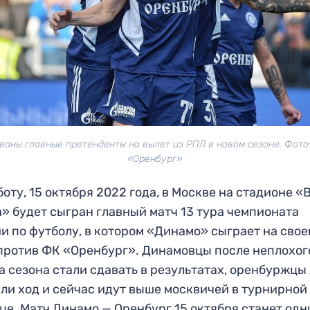
ваны главные претенденты на вылет из РПЛ в новом сезоне. Фото
«Оренбург»
боту, 15 октября 2022 года, в Москве на стадионе «
» будет сыгран главный матч 13 тура чемпионата
и по футболу, в котором «Динамо» сыграет на сво
против ФК «Оренбург». Динамовцы после неплохог
а сезона стали сдавать в результатах, оренбуржцы
ли ход и сейчас идут выше москвичей в турнирной
це. Матч Динамо — Оренбург 15 октября станет одн