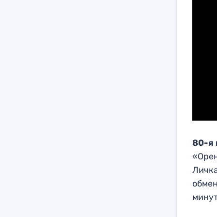
80-я
«Орен
Личка
обмен
минут