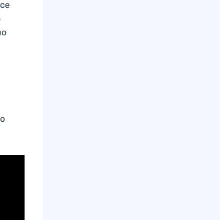
все
о
по
го