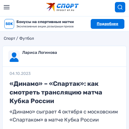
Бонусы на спортивные матчи
50K
Подробнее
Эксклюзивные акции, розыгрыши призов
Спорт
Футбол
Лариса Логинова
04.10.2023
«Динамо» – «Спартак»: как
смотреть трансляцию матча
Кубка России
«Динамо» сыграет 4 октября с московским
«Спартаком» в матче Кубка России