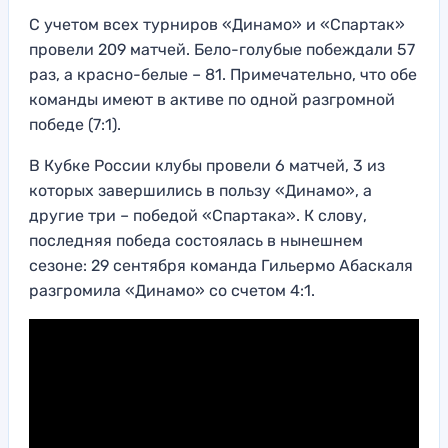
С учетом всех турниров «Динамо» и «Спартак»
провели 209 матчей. Бело-голубые побеждали 57
раз, а красно-белые – 81. Примечательно, что обе
команды имеют в активе по одной разгромной
победе (7:1).
В Кубке России клубы провели 6 матчей, 3 из
которых завершились в пользу «Динамо», а
другие три – победой «Спартака». К слову,
последняя победа состоялась в нынешнем
сезоне: 29 сентября команда Гильермо Абаскаля
разгромила «Динамо» со счетом 4:1.