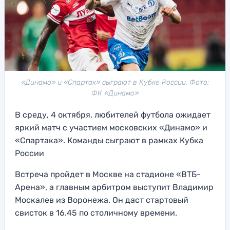
«Динамо» и «Спартак» сыграют в Кубке России. Фото:
ФК «Динамо»
В среду, 4 октября, любителей футбола ожидает
яркий матч с участием московских «Динамо» и
«Спартака». Команды сыграют в рамках Кубка
России
Встреча пройдет в Москве на стадионе «ВТБ-
Арена», а главным арбитром выступит Владимир
Москалев из Воронежа. Он даст стартовый
свисток в 16.45 по столичному времени.