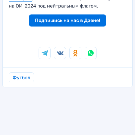
на ОИ-2024 под нейтральным флагом.
Подпишись на нас в Дзене!
Футбол