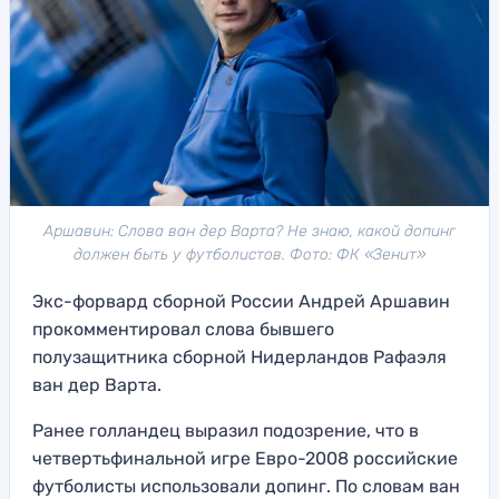
Аршавин: Слова ван дер Варта? Не знаю, какой допинг
должен быть у футболистов. Фото: ФК «Зенит»
Экс-форвард сборной России Андрей Аршавин
прокомментировал слова бывшего
полузащитника сборной Нидерландов Рафаэля
ван дер Варта.
Ранее голландец выразил подозрение, что в
четвертьфинальной игре Евро-2008 российские
футболисты использовали допинг. По словам ван