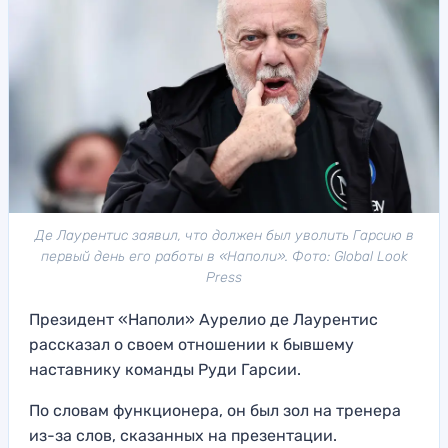
Де Лаурентис заявил, что должен был уволить Гарсию в
первый день его работы в «Наполи». Фото: Global Look
Press
Президент «Наполи» Аурелио де Лаурентис
рассказал о своем отношении к бывшему
наставнику команды Руди Гарсии.
По словам функционера, он был зол на тренера
из-за слов, сказанных на презентации.