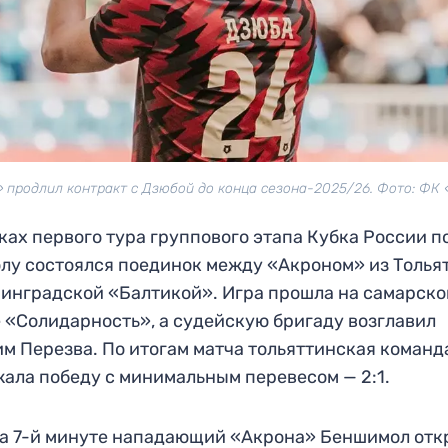
 продлил контракт с Дзюбой до конца сезона-2025/26. Фото: ФК
ках первого тура группового этапа Кубка России п
лу состоялся поединок между «Акроном» из Толья
инградской «Балтикой». Игра прошла на самарско
 «Солидарность», а судейскую бригаду возглавил
м Перезва. По итогам матча тольяттинская команд
ала победу с минимальным перевесом — 2:1.
а 7-й минуте нападающий «Акрона» Беншимол отк