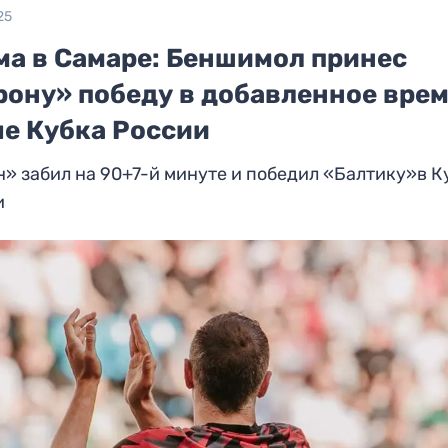
25
ма в Самаре: Беншимол принес
рону» победу в добавленное врем
че Кубка России
» забил на 90+7-й минуте и победил «Балтику»в К
и