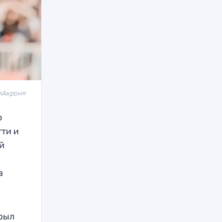
 «Акрон»
о
тти и
й
а
рыл