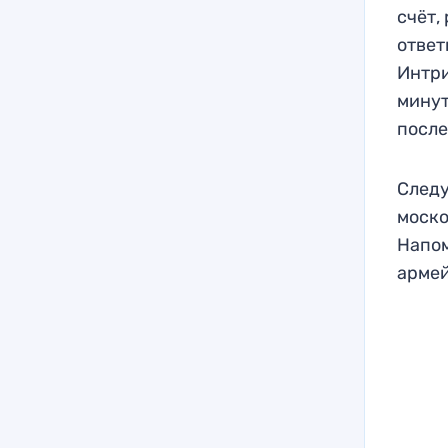
счёт,
ответ
Интри
минут
после
Следу
моско
Напом
армей