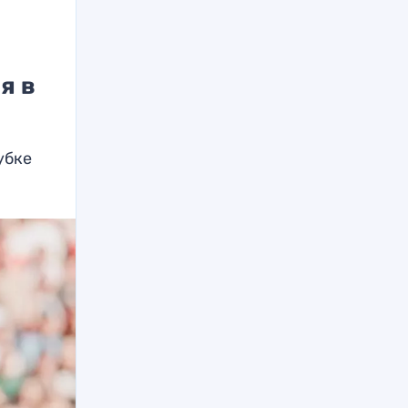
я в
убке