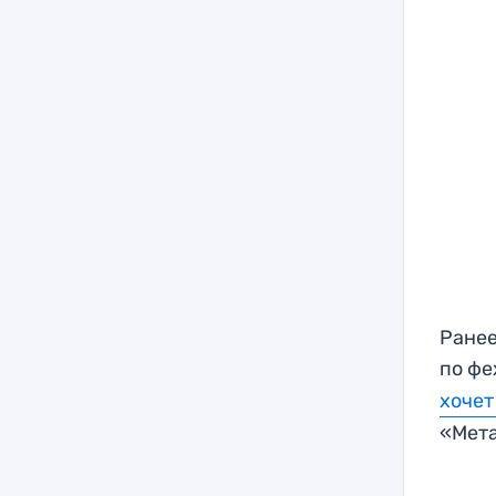
Ранее
по фе
хочет
«Мет