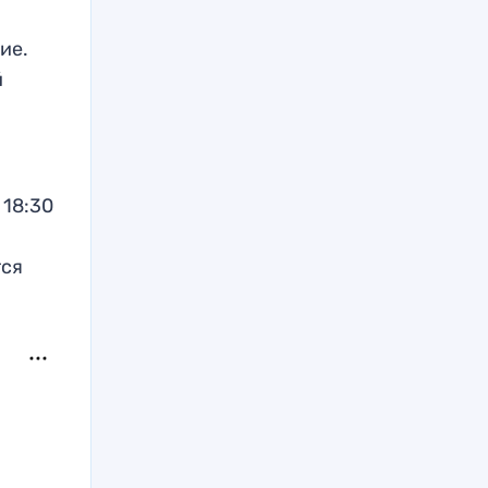
ие.
й
 18:30
тся