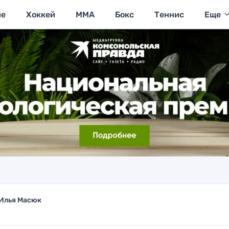
ие
Хоккей
MMA
Бокс
Теннис
Еще
Илья Масюк