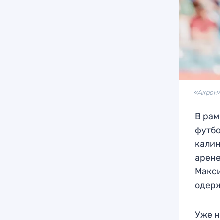
«Акрон»
В рам
футбо
калин
арене
Макси
одерж
Уже н