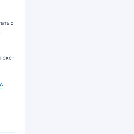
ать с
.
 а экс-
а
у
,