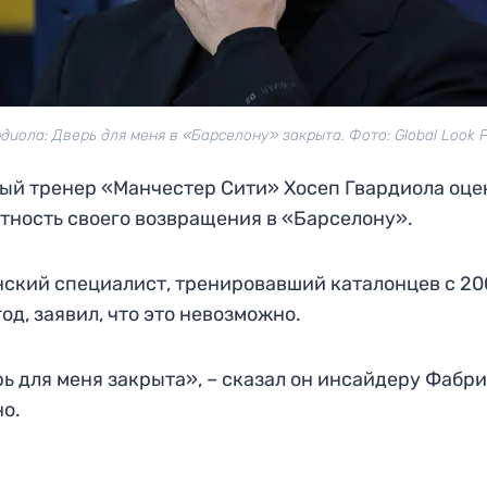
диола: Дверь для меня в «Барселону» закрыта. Фото: Global Look 
ый тренер «Манчестер Сити» Хосеп Гвардиола оце
тность своего возвращения в «Барселону».
ский специалист, тренировавший каталонцев с 20
год, заявил, что это невозможно.
ь для меня закрыта», – сказал он инсайдеру Фабр
о.