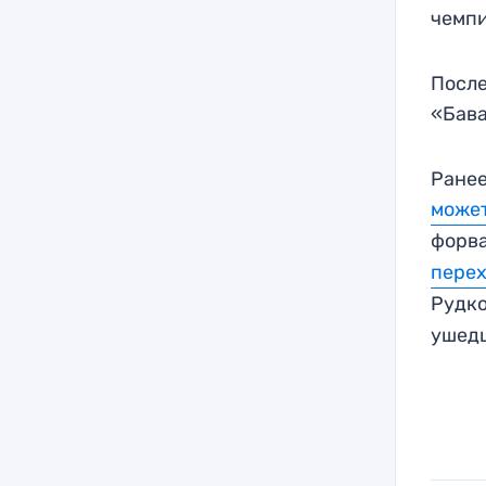
чемп
После
«Бава
Ранее
может
форв
перех
Рудк
ушедш