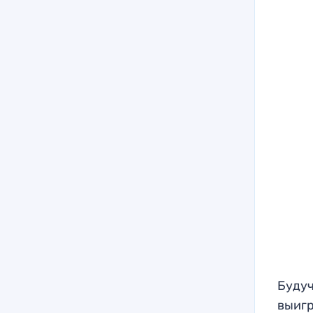
Будуч
выигр