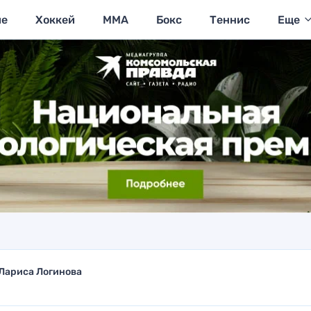
ие
Хоккей
MMA
Бокс
Теннис
Еще
Лариса Логинова