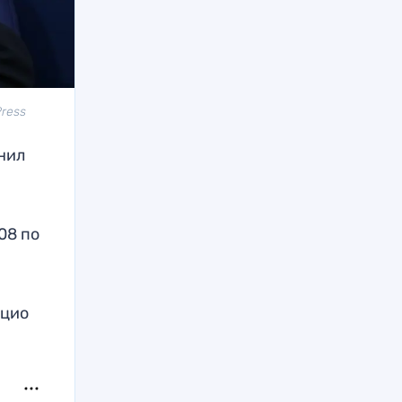
Press
нил
08 по
ицио