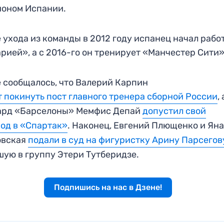
ионом Испании.
 ухода из команды в 2012 году испанец начал работ
рией», а с 2016-го он тренирует «Манчестер Сити»
 сообщалось, что Валерий Карпин
 покинуть пост главного тренера сборной России
,
ард «Барселоны» Мемфис Депай
допустил свой
од в «Спартак»
. Наконец, Евгений Плющенко и Ян
овская
подали в суд на фигуристку Арину Парсегов
ую в группу Этери Тутберидзе.
Подпишись на нас в Дзене!