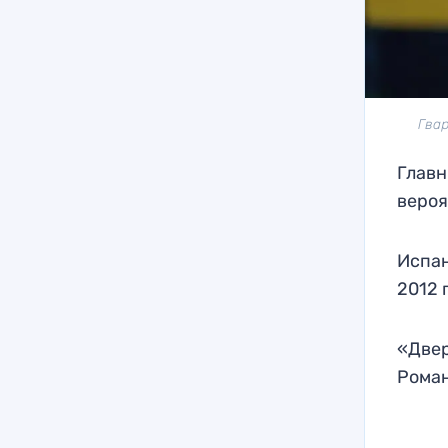
Гвар
Главн
вероя
Испан
2012 
«Двер
Роман