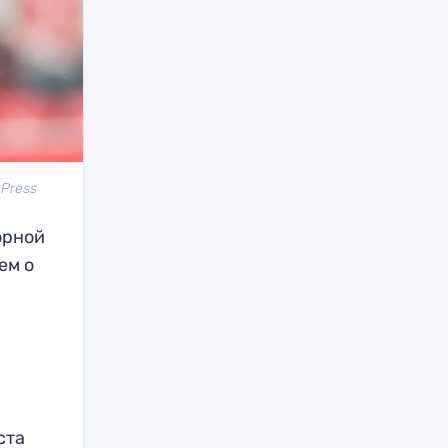
 Press
орной
ем о
ста