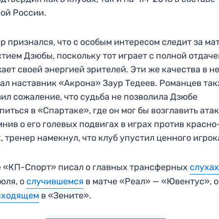
ой России.
р признался, что с особым интересом следит за ма
стием Дзюбы, поскольку тот играет с полной отдаче
ает своей энергией зрителей. Эти же качества в н
ал наставник «Акрона» Заур Тедеев. Романцев та
ил сожаление, что судьба не позволила Дзюбе
питься в «Спартаке», где он мог бы возглавить атак
нив о его голевых подвигах в играх против красно
, тренер намекнул, что клуб упустил ценного игрок
 «КП-Спорт» писал о главных трансферных
слуха
июля, о
случившемся
в матче «Реал» — «Ювентус», о
сходящем
в «Зените».