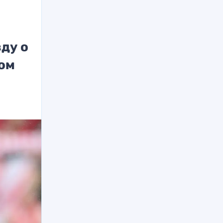
ду о
ом