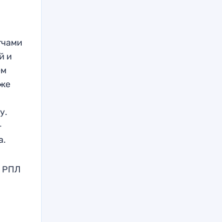
тчами
й и
ем
кже
у.
-
а.
х
РПЛ