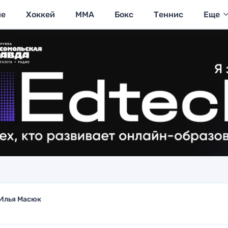
ие
Хоккей
MMA
Бокс
Теннис
Еще
Илья Масюк