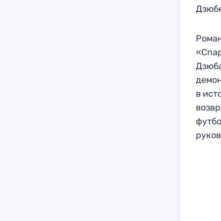
Дзюбе
Роман
«Спар
Дзюба
демон
в ист
возвр
футбо
руков