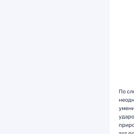
По сл
неодн
умени
ударо
приро
тот п