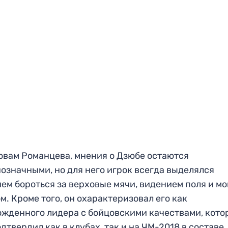
овам Романцева, мнения о Дзюбе остаются
означными, но для него игрок всегда выделялся
ем бороться за верховые мячи, видением поля и 
м. Кроме того, он охарактеризовал его как
жденного лидера с бойцовскими качествами, кото
одтвердил как в клубах, так и на ЧМ-2018 в составе