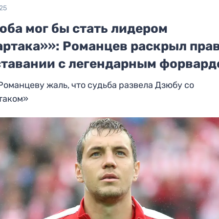
25
юба мог бы стать лидером
артака»»: Романцев раскрыл прав
ставании с легендарным форвард
Романцеву жаль, что судьба развела Дзюбу со
таком»