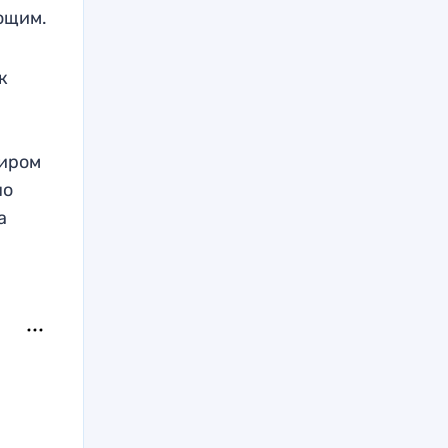
ющим.
к
о
диром
но
а