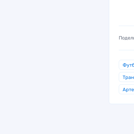
Подел
Фут
Тра
Арте