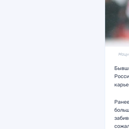
Мацуе
Бывши
Росси
карье
Ранее
больш
забив
сожал