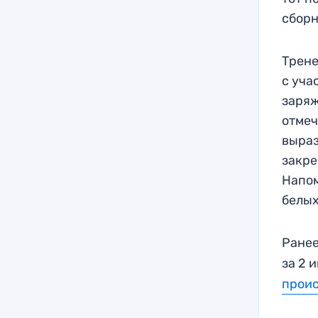
сборн
Трене
с уча
заряж
отмеч
выраз
закре
Напом
белых
Ранее
за 2 
прои