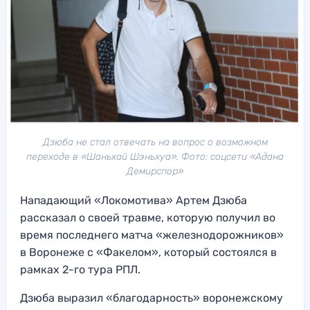
Дзюба не стал отвечать на вопрос о возможном
переходе в «Шаньхай Шэньхуа». Фото: соцсети «Адана
Демирспор»
Нападающий «Локомотива» Артем Дзюба
рассказал о своей травме, которую получил во
время последнего матча «железнодорожников»
в Воронеже с «Факелом», который состоялся в
рамках 2-го тура РПЛ.
Дзюба выразил «благодарность» воронежскому