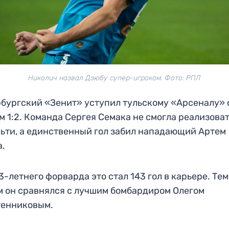
Николич назвал Дзюбу супер-игроком. Фото: РПЛ
бургский «Зенит» уступил тульскому «Арсеналу» 
м 1:2. Команда Сергея Семака не смогла реализова
ьти, а единственный гол забил нападающий Артем
а.
3-летнего форварда это стал 143 гол в карьере. Тем
 он сравнялся с лучшим бомбардиром Олегом
тенниковым.