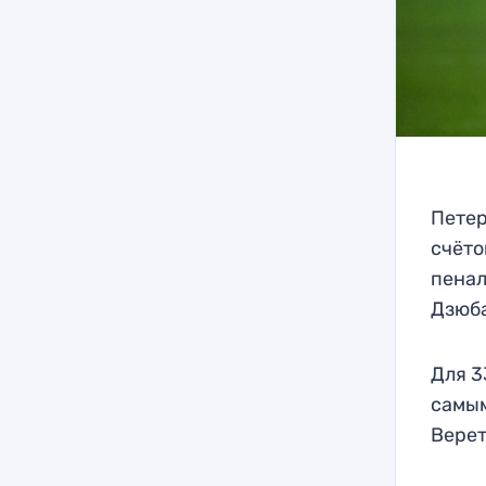
Петер
счёто
пенал
Дзюб
Для 3
самым
Вере