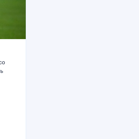
со
ть