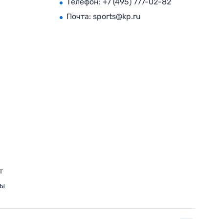
Телефон:
+7 (495) 777-02-82
Почта:
sports@kp.ru
т
ры