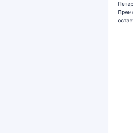
Петер
Премь
остае