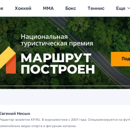
ие
Хоккей
MMA
Бокс
Теннис
Еще
Евгений Несын
Редактор-аналитик KP.RU. В журналистике с 2001 года. Специализируется на фут
олимпийских видах спорта и фигурном катании.