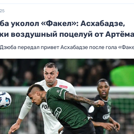
025
ба уколол «Факел»: Асхабадзе,
жи воздушный поцелуй от Артёма
Дзюба передал привет Асхабадзе после гола «Фак