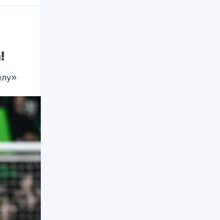
!
елу»