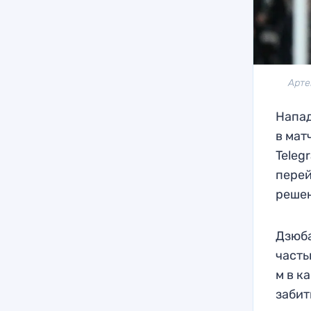
Арте
Напад
в мат
Teleg
перей
решен
Дзюба
часть
м в к
забит