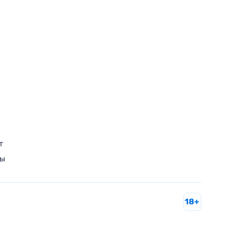
т
ры
18+