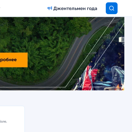
Джентельмен года
боле,