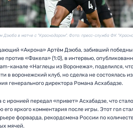
м Дзюба в матче с "Краснодаром". Фото: пресс-служба ФК "Красно
ающий «Акрона» Артём Дзюба, забивший победны
че против «Факела» (1:0), в интервью, опубликован
ram-канале «Наглецы из Воронежа», поделился, что
ти в воронежский клуб, но сделка не состоялась из
ия генерального директора Романа Асхабадзе.
 с иронией передал «привет» Асхабадзе, что стал
ю его яркого комментария после игры. Этот гол ста
арьере форварда, рекордсмена России по количест
ых мячей.