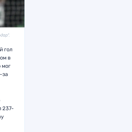
дар".
й гол
ном в
 мог
-за
о
л 237-
ву