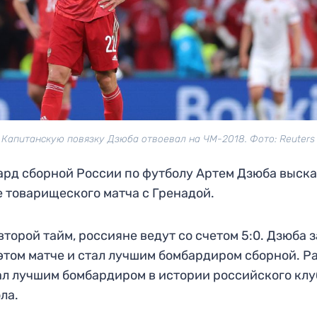
Капитанскую повязку Дзюба отвоевал на ЧМ-2018. Фото: Reuters
рд сборной России по футболу Артем Дзюба выск
е товарищеского матча с Гренадой.
второй тайм, росcияне ведут со счетом 5:0. Дзюба 
 этом матче и стал лучшим бомбардиром сборной. Р
ал лучшим бомбардиром в истории российского клу
ла.