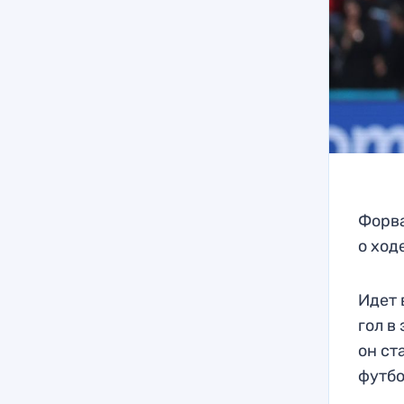
Форва
о ход
Идет 
гол в
он ст
футбо