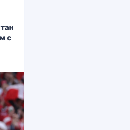
итан
м с