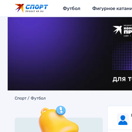
Футбол
Фигурное катан
Спорт
Футбол