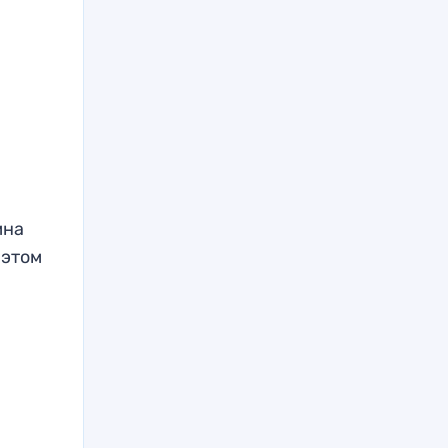
мна
 этом