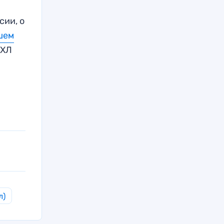
сии, о
шем
КХЛ
л)