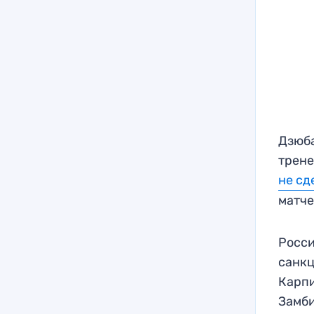
Дзюба
трене
не сд
матче
Росси
санкц
Карпи
Замби