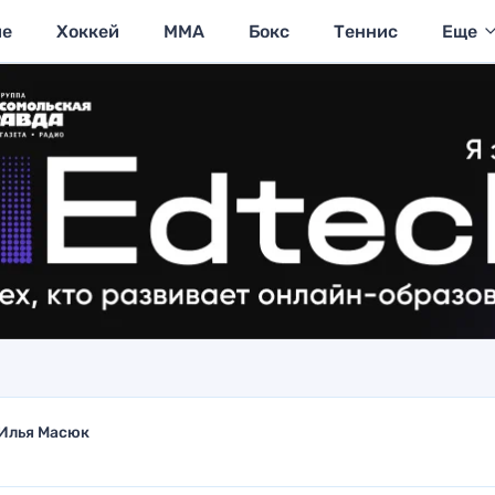
ие
Хоккей
MMA
Бокс
Теннис
Еще
Илья Масюк