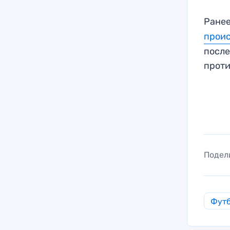
Ранее
прои
после
проти
Подел
Фут