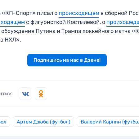
 «КП-Спорт» писал о
происходящем
в сборной Рос
сходящем
с фигуристкой Костылевой, о
произошед
 обсуждения Путина и Трампа хоккейного матча «
в НХЛ».
Подпишись на нас в Дзене!
иться
бол
Артем Дзюба (футбол)
Валерий Карпин (футбо