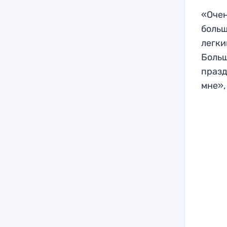
«Очен
больш
легки
Больш
празд
мне»,