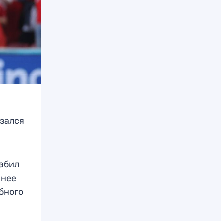
азался
забил
анее
бного