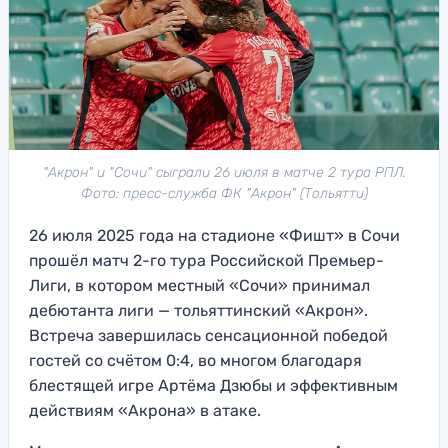
"Акрон" и "Сочи" сыграли 26 июля в матче 2 тура РПЛ.
Фото: пресс-служба ФК "Акрон" (Тольятти)
26 июля 2025 года на стадионе «Фишт» в Сочи
прошёл матч 2-го тура Российской Премьер-
Лиги, в котором местный «Сочи» принимал
дебютанта лиги — тольяттинский «Акрон».
Встреча завершилась сенсационной победой
гостей со счётом 0:4, во многом благодаря
блестящей игре Артёма Дзюбы и эффективным
действиям «Акрона» в атаке.