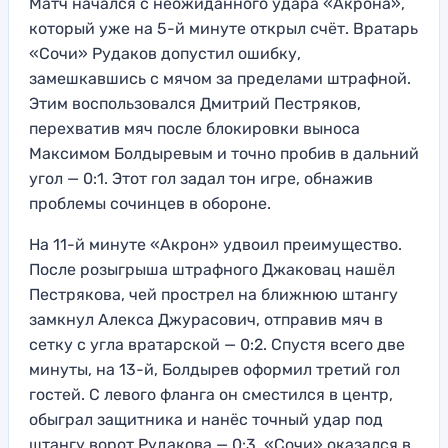
Матч начался с неожиданного удара «Акрона»,
который уже на 5-й минуте открыл счёт. Вратарь
«Сочи» Рудаков допустил ошибку,
замешкавшись с мячом за пределами штрафной.
Этим воспользовался Дмитрий Пестряков,
перехватив мяч после блокировки выноса
Максимом Болдыревым и точно пробив в дальний
угол — 0:1. Этот гол задал тон игре, обнажив
проблемы сочинцев в обороне.
На 11-й минуте «Акрон» удвоил преимущество.
После розыгрыша штрафного Джаковац нашёл
Пестрякова, чей прострел на ближнюю штангу
замкнул Алекса Джурасович, отправив мяч в
сетку с угла вратарской — 0:2. Спустя всего две
минуты, на 13-й, Болдырев оформил третий гол
гостей. С левого фланга он сместился в центр,
обыграл защитника и нанёс точный удар под
штангу ворот Рудакова — 0:3. «Сочи» оказался в