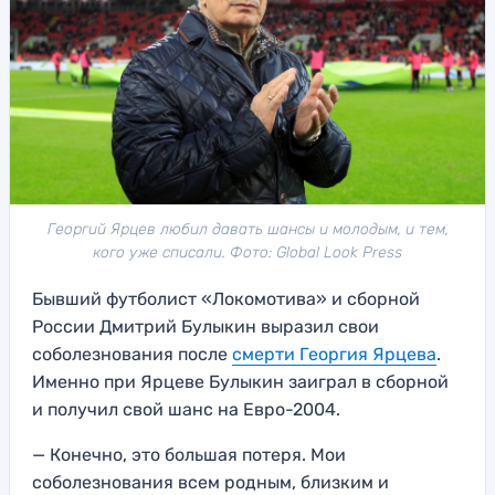
Георгий Ярцев любил давать шансы и молодым, и тем,
кого уже списали. Фото: Global Look Press
Бывший футболист «Локомотива» и сборной
России Дмитрий Булыкин выразил свои
соболезнования после
смерти Георгия Ярцева
.
Именно при Ярцеве Булыкин заиграл в сборной
и получил свой шанс на Евро-2004.
— Конечно, это большая потеря. Мои
соболезнования всем родным, близким и