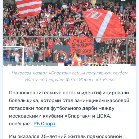
Некрасов назвал «Спартак» самым популярным клубом
Восточной Европы. Фото: Global Look Press
Правоохранительные органы идентифицировали
болельщика, который стал зачинщиком массовой
потасовки после футбольного дерби между
московскими клубами «Спартак» и ЦСКА,
сообщает
РБ Спорт
.
Им оказался 35-летний житель подмосковной