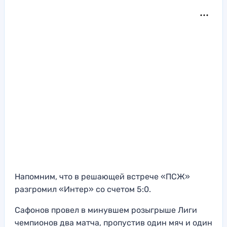
Напомним, что в решающей встрече «ПСЖ»
разгромил «Интер» со счетом 5:0.
Сафонов провел в минувшем розыгрыше Лиги
чемпионов два матча, пропустив один мяч и один