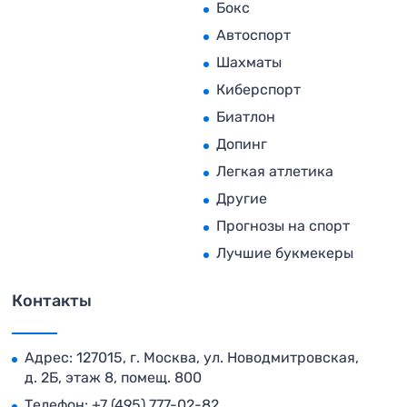
Бокс
Автоспорт
Шахматы
Киберспорт
Биатлон
Допинг
Легкая атлетика
Другие
Прогнозы на спорт
Лучшие букмекеры
Контакты
Адрес: 127015, г. Москва, ул. Новодмитровская,
д. 2Б, этаж 8, помещ. 800
Телефон:
+7 (495) 777-02-82