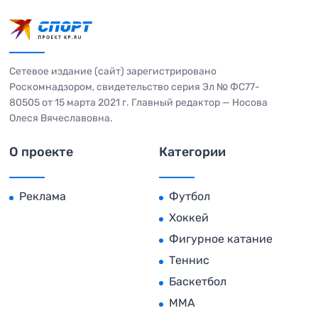
Сетевое издание (сайт) зарегистрировано
Роскомнадзором, свидетельство серия Эл № ФС77-
80505 от 15 марта 2021 г. Главный редактор — Носова
Олеся Вячеславовна.
О проекте
Категории
Реклама
Футбол
Хоккей
Фигурное катание
Теннис
Баскетбол
MMA