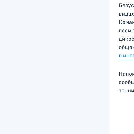
Безус
видах
Коман
всем 
дикос
общаю
в инт
Напом
сообщ
тенни