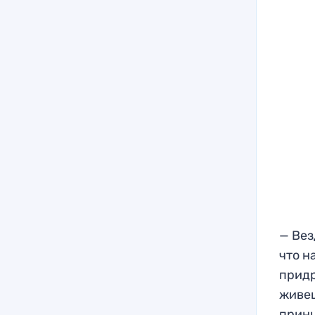
— Вез
что н
придр
живеш
принц