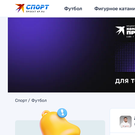
Футбол
Фигурное катан
Спорт
Футбол