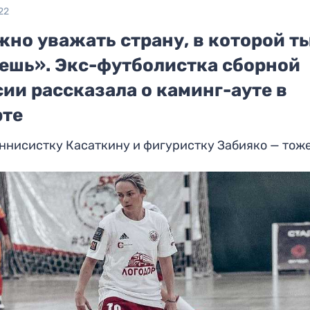
22
но уважать страну, в которой т
ешь». Экс-футболистка сборной
ии рассказала о каминг-ауте в
рте
ннисистку Касаткину и фигуристку Забияко — тож