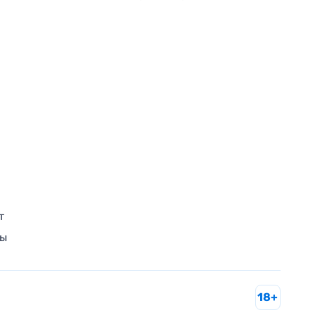
т
ры
18+