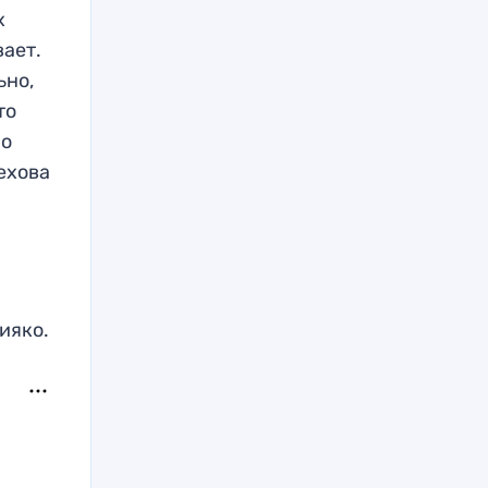
х
вает.
ьно,
то
но
ехова
ияко.