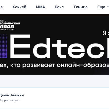
ие
Хоккей
MMA
Бокс
Теннис
Еще
Денис Акинин
Корреспондент