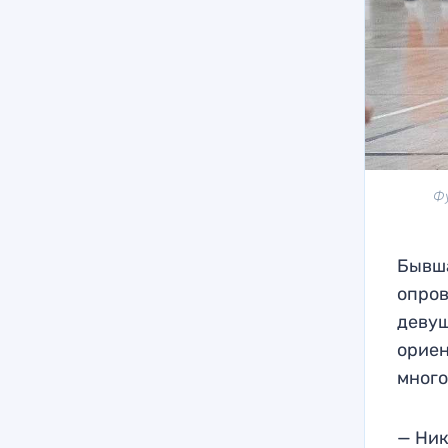
Ф
Бывша
опров
девуш
ориен
много
— Ник