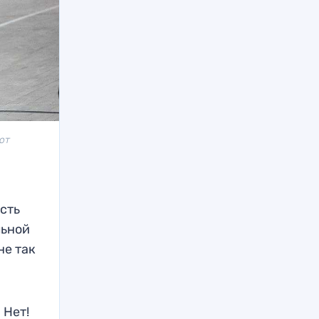
ют
асть
льной
не так
 Нет!