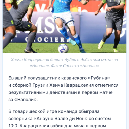
Хвича Кварацхелия делает дубль в дебютном матче за
«Наполи». Фото: Соцсети «Наполи»
Бывший полузащитник казанского «Рубина»
и сборной Грузии Хвича Кварацхелия отметился
результативными действиями в первом матче
за «Наполи».
В товарищеской игре команда обыграла
соперника «Анауне Валле ди Нон» со счетом
10:0. Кварацхелия забил два мяча в первом