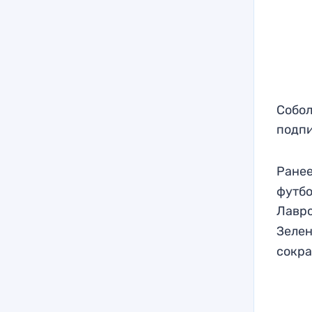
Собол
подпи
Ранее
футбо
Лавр
Зелен
сокра