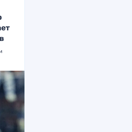
р
ает
в
и