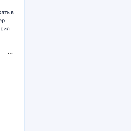
рать в
ер
явил