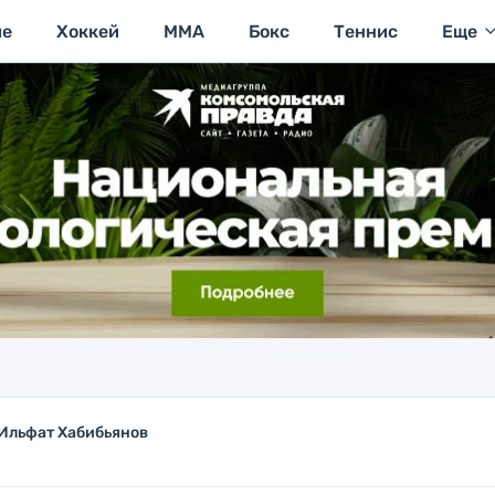
ие
Хоккей
MMA
Бокс
Теннис
Еще
Ильфат Хабибьянов