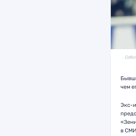
Собол
Бывши
чем е
Экс-и
предо
«Зени
в СМИ