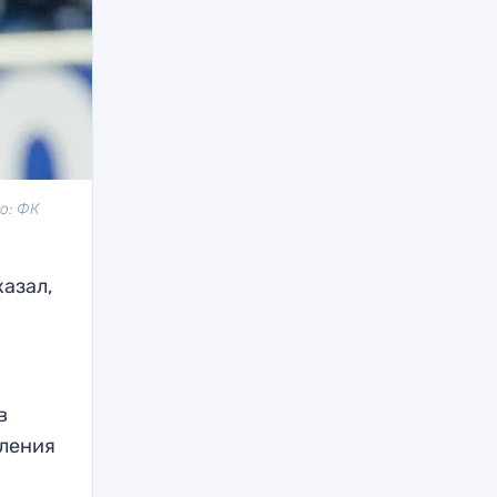
то: ФК
азал,
в
вления