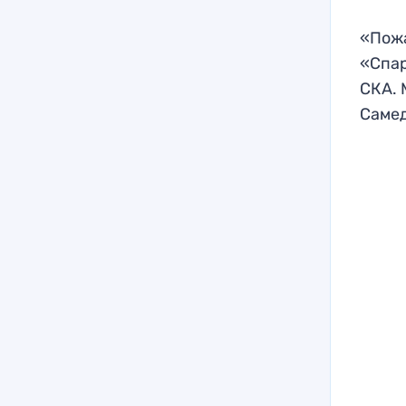
«Пожа
«Спар
СКА. 
Самед