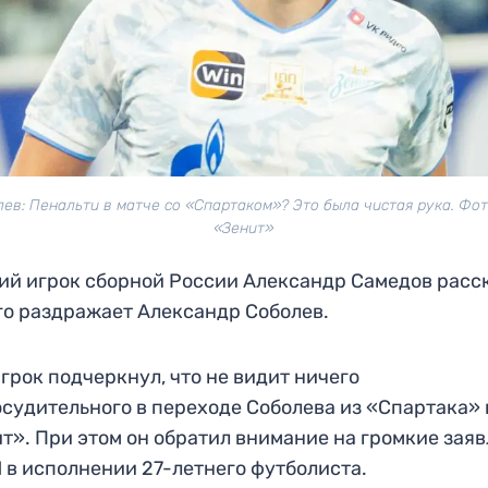
ев: Пенальти в матче со «Спартаком»? Это была чистая рука. Фо
«Зенит»
й игрок сборной России Александр Самедов расск
го раздражает Александр Соболев.
грок подчеркнул, что не видит ничего
судительного в переходе Соболева из «Спартака» 
т». При этом он обратил внимание на громкие зая
 в исполнении 27-летнего футболиста.