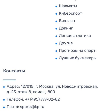
Шахматы
Киберспорт
Биатлон
Допинг
Легкая атлетика
Другие
Прогнозы на спорт
Лучшие букмекеры
Контакты
Адрес: 127015, г. Москва, ул. Новодмитровская,
д. 2Б, этаж 8, помещ. 800
Телефон:
+7 (495) 777-02-82
Почта:
sports@kp.ru