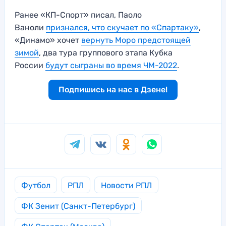
Ранее «КП-Спорт» писал, Паоло
Ваноли
признался, что скучает по «Спартаку»
,
«Динамо» хочет
вернуть Моро предстоящей
зимой
, два тура группового этапа Кубка
России
будут сыграны во время ЧМ-2022
.
Подпишись на нас в Дзене!
Футбол
РПЛ
Новости РПЛ
ФК Зенит (Санкт-Петербург)