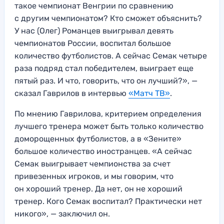
такое чемпионат Венгрии по сравнению
с другим чемпионатом? Кто сможет объяснить?
У нас (Олег) Романцев выигрывал девять
чемпионатов России, воспитал большое
количество футболистов. А сейчас Семак четыре
раза подряд стал победителем, выиграет еще
пятый раз. И что, говорить, что он лучший?», —
сказал Гаврилов в интервью
«Матч ТВ»
.
По мнению Гаврилова, критерием определения
лучшего тренера может быть только количество
доморощенных футболистов, а в «Зените»
большое количество иностранцев. «А сейчас
Семак выигрывает чемпионства за счет
привезенных игроков, и мы говорим, что
он хороший тренер. Да нет, он не хороший
тренер. Кого Семак воспитал? Практически нет
никого», — заключил он.