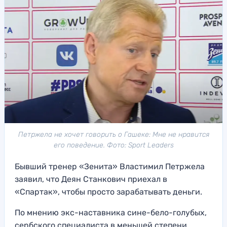
Петржела не хочет говорить о Гашеке: Мне не нравится
его поведение. Фото: Sport Leaders
Бывший тренер «Зенита» Властимил Петржела
заявил, что Деян Станкович приехал в
«Спартак», чтобы просто зарабатывать деньги.
По мнению экс-наставника сине-бело-голубых,
сербского специалиста в меньшей степени