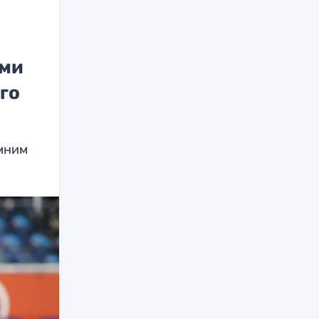
ими
го
имним