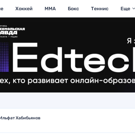
ие
Хоккей
MMA
Бокс
Теннис
Еще
Ильфат Хабибьянов