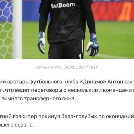
Шунин Фото: Global Look Press
й вратарь футбольного клуба «Динамо» Антон Шу
л, что ведет переговоры с несколькими командами 
 зимнего трансферного окна.
тний голкипер покинул бело-голубых по окончани
шего сезона.