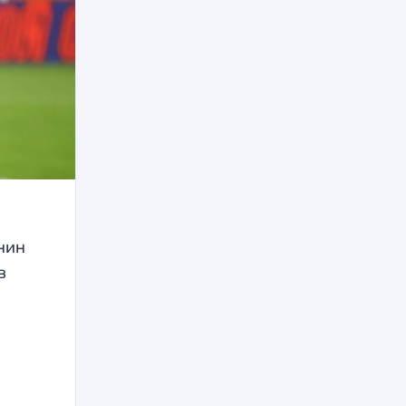
нин
в
и