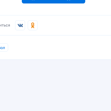
иться
бол