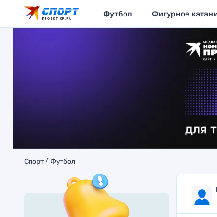
Футбол
Фигурное катан
Спорт
Футбол