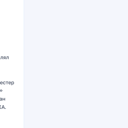
влял
честер
»
ран
КА.