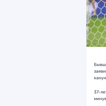
Бывши
заяви
канун
37-ле
минув