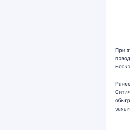
При э
повод
моско
Ранее
Сити»
обыгр
заяви