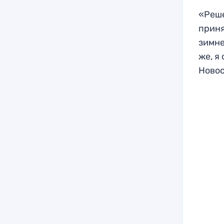
«Реше
приня
зимне
же, я
Ново