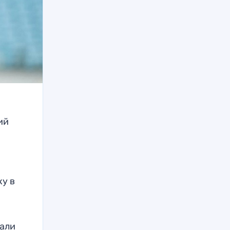
ий
ку в
рали