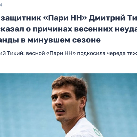
24
-защитник «Пари НН» Дмитрий Т
сказал о причинах весенних неуд
анды в минувшем сезоне
ий Тихий: весной «Пари НН» подкосила череда тя