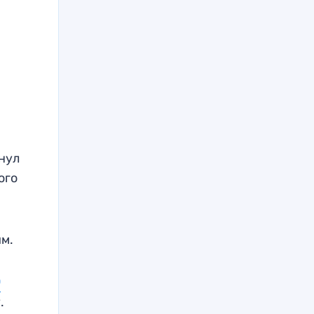
нул
ого
им.
0
.