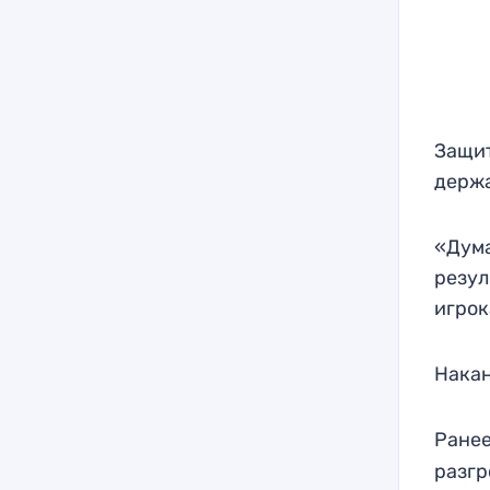
Защит
держа
«Дума
резул
игрок
Накан
Ранее
разгр