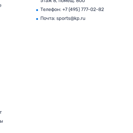
этаж 8, помещ. 800
е
Телефон:
+7 (495) 777-02-82
Почта:
sports@kp.ru
т
ры