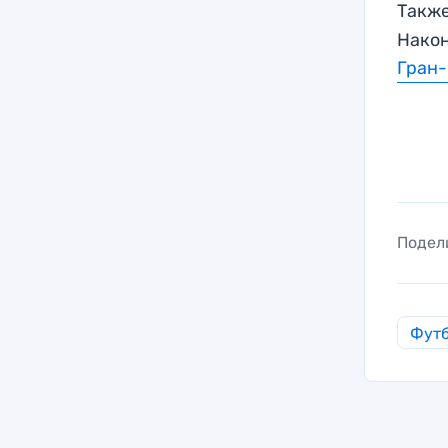
Также
Након
Гран
Подел
Фут