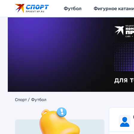
Футбол
Фигурное катан
Спорт
Футбол