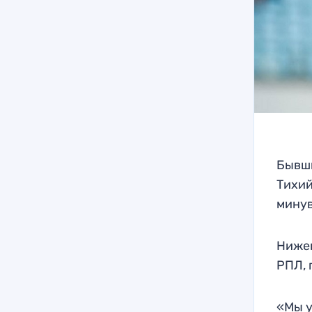
Бывши
Тихий
мину
Нижег
РПЛ, 
«Мы у