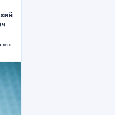
ихий
ач
желых