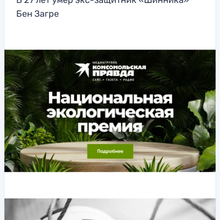
В 27 лет умер экс-защитник «Шинника»
Бен Загре