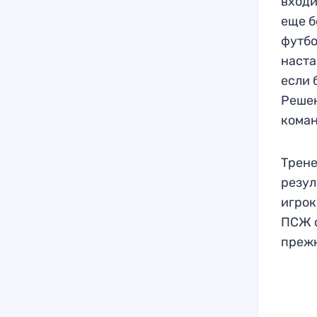
входи
еще б
футбо
наста
если 
Решен
коман
Трене
резул
игрок
ПСЖ с
прежн