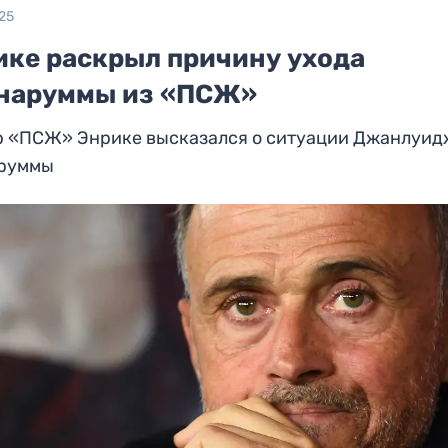
25
ике раскрыл причину ухода
наруммы из «ПСЖ»
р «ПСЖ» Энрике высказался о ситуации Джанлуи
руммы