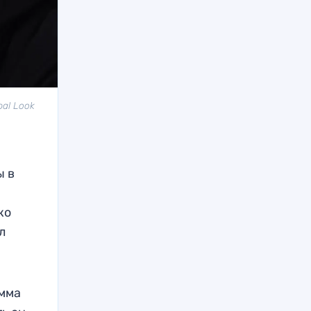
bal Look
ы в
ко
л
умма