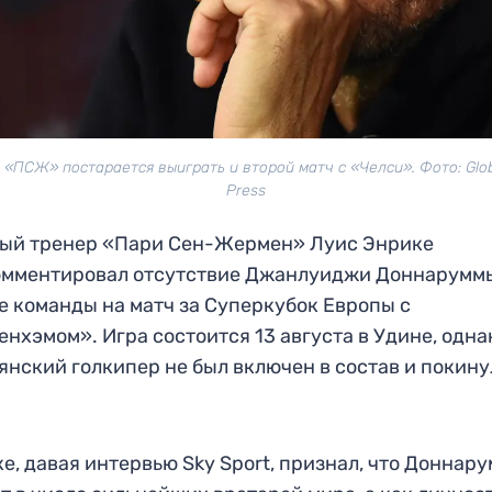
 «ПСЖ» постарается выиграть и второй матч с «Челси». Фото: Glo
Press
ный тренер «Пари Сен-Жермен» Луис Энрике
омментировал отсутствие Джанлуиджи Доннарумм
е команды на матч за Суперкубок Европы с
енхэмом». Игра состоится 13 августа в Удине, одна
янский голкипер не был включен в состав и покину
е, давая интервью Sky Sport, признал, что Доннар