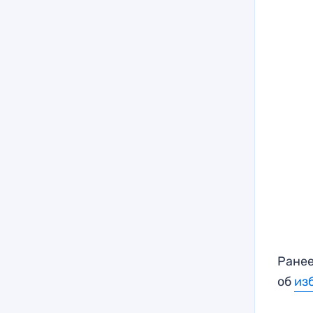
Ранее
об
из