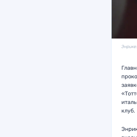
Энрике:
Глав
прок
заявк
«Тотт
италь
клуб.
Энрик