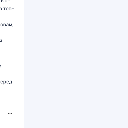
ть он
в топ-
ловам,
я
и
перед
-