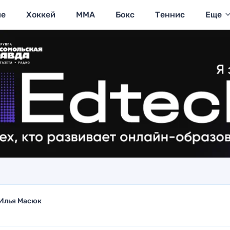
ие
Хоккей
MMA
Бокс
Теннис
Еще
Илья Масюк