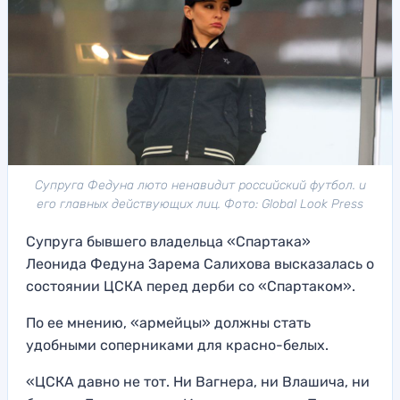
Супруга Федуна люто ненавидит российский футбол. и
его главных действующих лиц. Фото: Global Look Press
Супруга бывшего владельца «Спартака»
Леонида Федуна Зарема Салихова высказалась о
состоянии ЦСКА перед дерби со «Спартаком».
По ее мнению, «армейцы» должны стать
удобными соперниками для красно-белых.
«ЦСКА давно не тот. Ни Вагнера, ни Влашича, ни