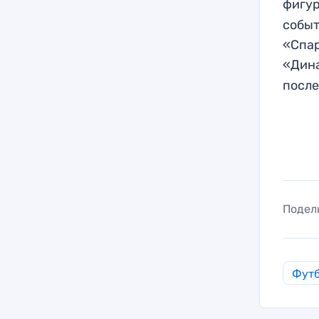
фигур
событ
«Спар
«Дин
после
Подел
Фут