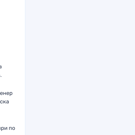
в
.
ренер
уска
при по