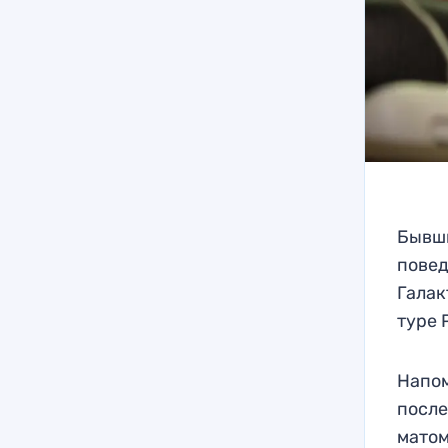
Бывши
повед
Галак
туре 
Напом
после
матом