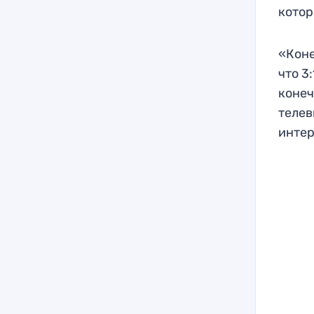
котор
«Коне
что 3
конеч
телев
интер