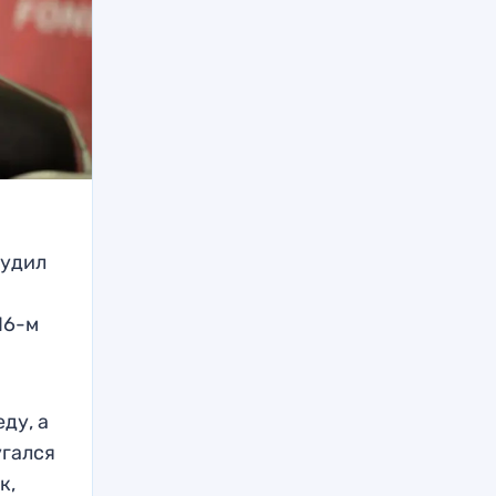
судил
16-м
ду, а
угался
к,