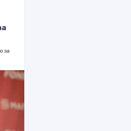
ва
ю за