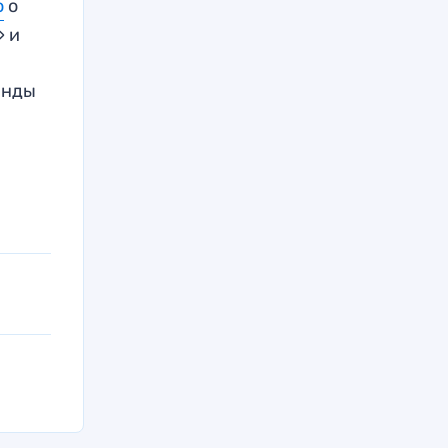
о
о
» и
анды