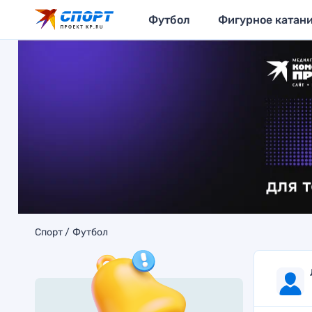
Футбол
Фигурное катан
Спорт
Футбол