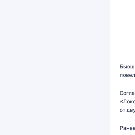
Бывши
повел
Согла
«Локо
от дв
Ране