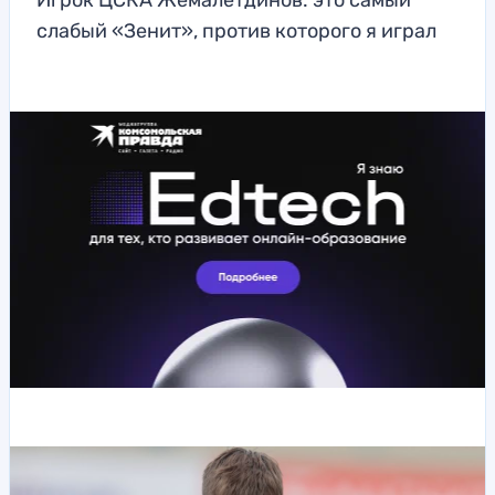
Игрок ЦСКА Жемалетдинов: это самый
слабый «Зенит», против которого я играл