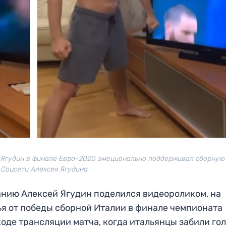
 Ягудин в финале Евро-2020 эмоционально поддерживал сборную
 Соцсети Алексея Ягудина
нию Алексей Ягудин поделился видеороликом, на
ья от победы сборной Италии в финале чемпионата
де трансляции матча, когда итальянцы забили гол,