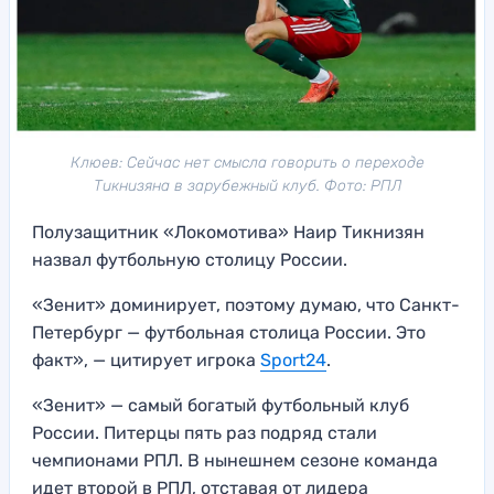
Клюев: Сейчас нет смысла говорить о переходе
Тикнизяна в зарубежный клуб. Фото: РПЛ
Полузащитник «Локомотива» Наир Тикнизян
назвал футбольную столицу России.
«Зенит» доминирует, поэтому думаю, что Санкт-
Петербург — футбольная столица России. Это
факт», — цитирует игрока
Sport24
.
«Зенит» — самый богатый футбольный клуб
России. Питерцы пять раз подряд стали
чемпионами РПЛ. В нынешнем сезоне команда
идет второй в РПЛ, отставая от лидера