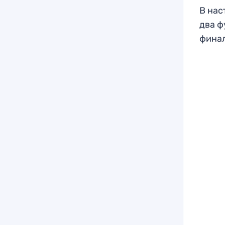
В нас
два ф
финал