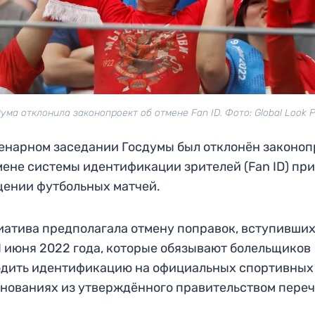
ума отклонила законопроект об отмене Fan ID. Фото: Global Look 
енарном заседании Госдумы был отклонён законоп
мене системы идентификации зрителей (Fan ID) пр
ении футбольных матчей.
атива предполагала отмену поправок, вступивших
1 июня 2022 года, которые обязывают болельщиков
одить идентификацию на официальных спортивных
нованиях из утверждённого правительством переч