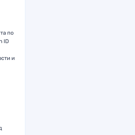
та по
n ID
ости и
д