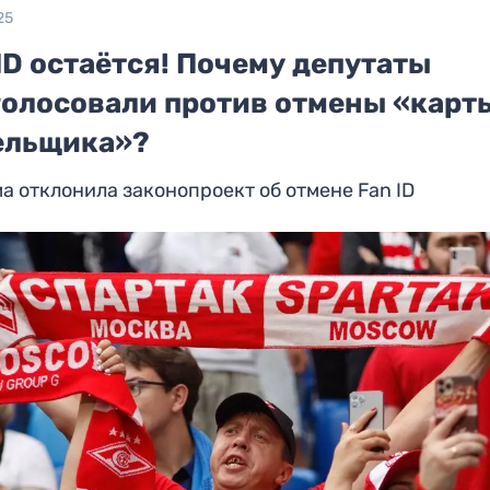
25
ID остаётся! Почему депутаты
голосовали против отмены «карт
ельщика»?
а отклонила законопроект об отмене Fan ID