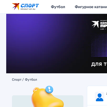
Футбол
Фигурное катан
Спорт
Футбол