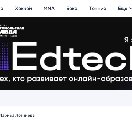
ие
Хоккей
MMA
Бокс
Теннис
Еще
Лариса Логинова