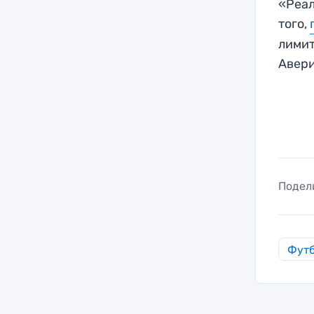
«Реал
того,
лимит
Авер
Подел
Фут