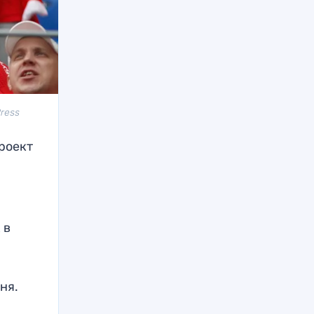
Press
роект
и
 в
ня.