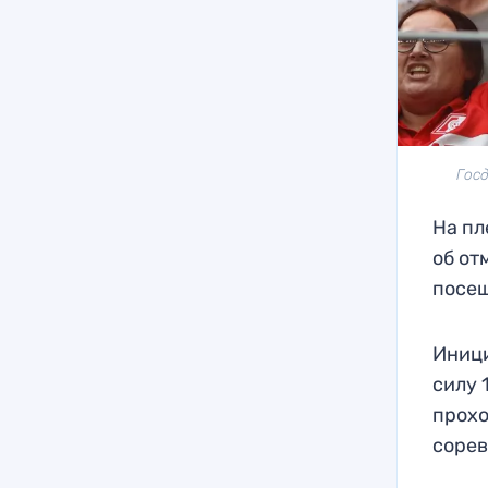
Госд
На пл
об от
посещ
Иници
силу 
прох
сорев