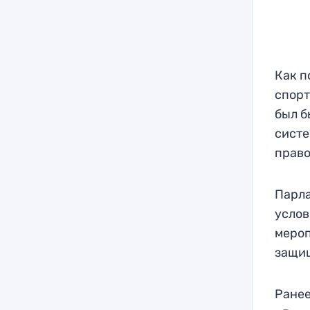
Как п
спорт
был б
систе
право
Парла
услов
мероп
защищ
Ране