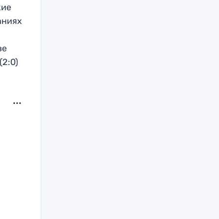
кие
аниях
ве
(2:0)