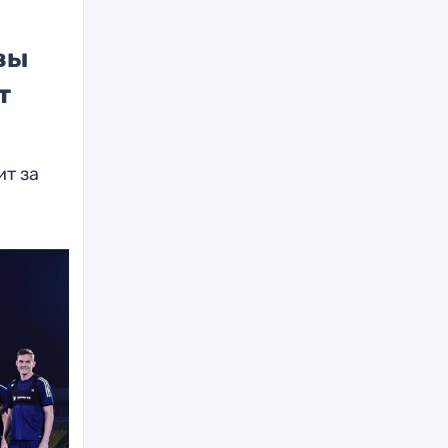
вы
т
ит за