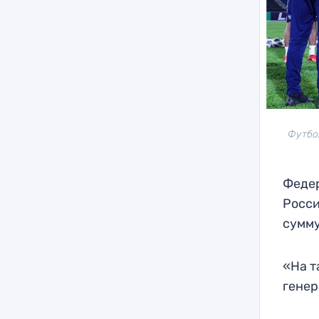
Футбо
Федер
Росси
сумму
«На т
генер