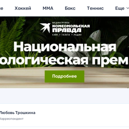
ие
Хоккей
MMA
Бокс
Теннис
Еще
Любовь Трошкина
Корреспондент