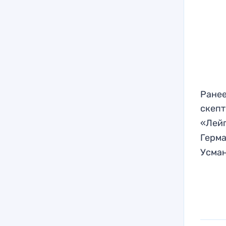
Ранее
скепт
«Лей
Герм
Усман