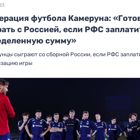
23
ерация футбола Камеруна: «Гото
ать с Россией, если РФС заплати
еделенную сумму»
нцы сыграют со сборной России, если РФС заплат
изацию игры