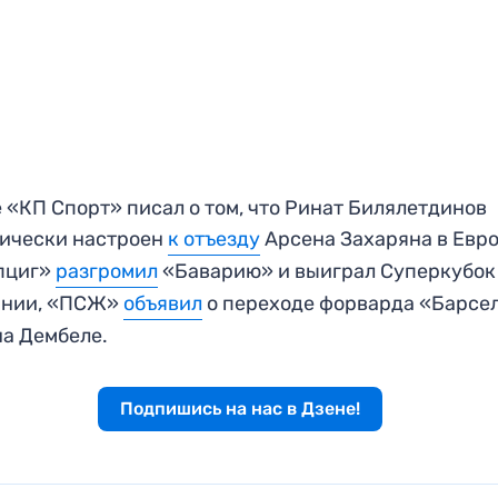
 «КП Спорт» писал о том, что Ринат Билялетдинов
ически настроен
к отъезду
Арсена Захаряна в Евро
пциг»
разгромил
«Баварию» и выиграл Суперкубок
ании, «ПСЖ»
объявил
о переходе форварда «Барсе
а Дембеле.
Подпишись на нас в Дзене!