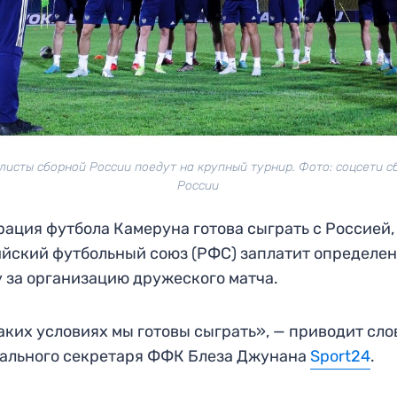
листы сборной России поедут на крупный турнир. Фото: соцсети с
России
ация футбола Камеруна готова сыграть с Россией,
йский футбольный союз (РФС) заплатит определе
 за организацию дружеского матча.
аких условиях мы готовы сыграть», — приводит сло
ального секретаря ФФК Блеза Джунана
Sport24
.