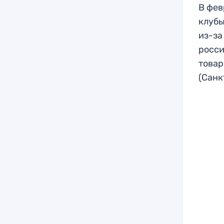
В фев
клубы
из-за
росси
товар
(Санк