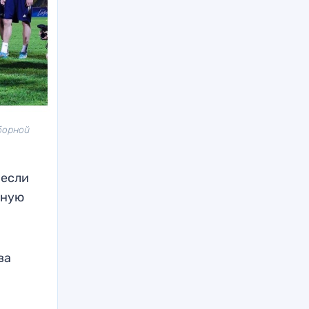
борной
 если
нную
ва