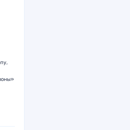
пу,
лоны»