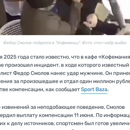
Федор Смолов подрался в "Кофемании". Фото: стоп-кадр видео
я 2025 года стало известно, что в кафе «Кофемания
е произошел инцидент, в ходе которого известный
лист Федор Смолов нанес удар мужчине. Он прине
ения за произошедшее и отдал один миллион рубле
тве компенсации, как сообщает
Sport Baza
.
 извинений за неподобающее поведение, Смолов
ердил выплату компенсации 11 июня. По информа
их к делу источников, спортсмен был готов увелич