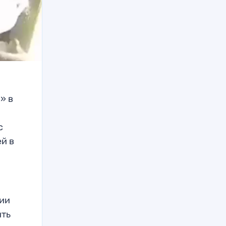
» в
с
й в
ции
ить