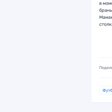
в мом
брань
Мамае
столк
Подел
Фут