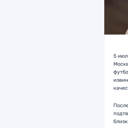
5 июл
Москв
футбо
извин
качес
После
подтв
близк