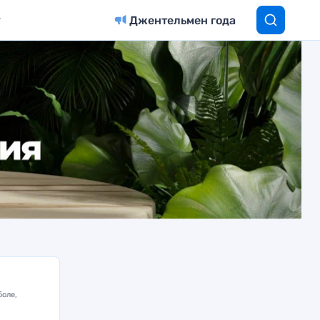
Джентельмен года
боле,