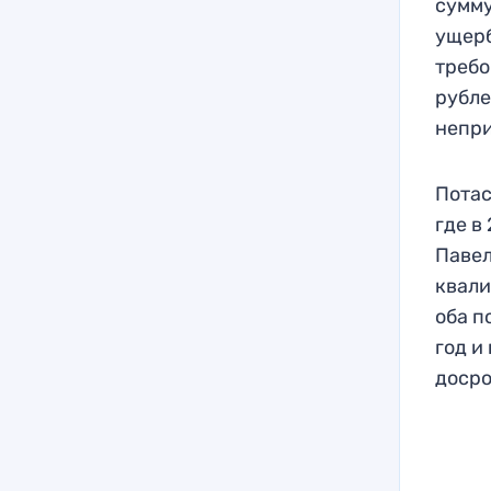
сумму
ущерб
требо
рубле
непр
Потас
где в
Павел
квали
оба п
год и
досро