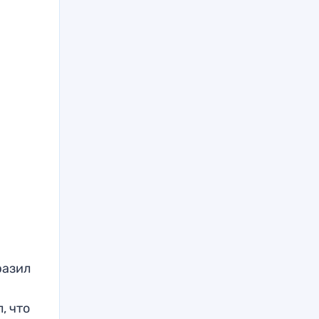
разил
, что