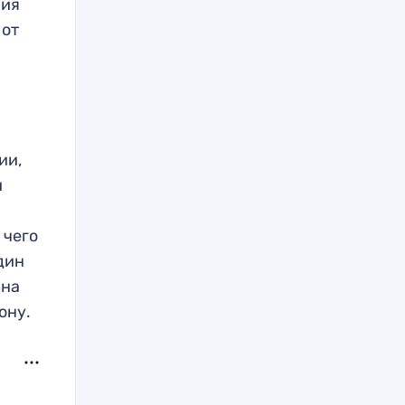
ния
 от
ии,
и
 чего
один
 на
ону.