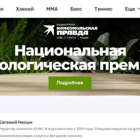
ие
Хоккей
MMA
Бокс
Теннис
Еще
Евгений Несын
Редактор-аналитик KP.RU. В журналистике с 2001 года. Специализируется на фут
олимпийских видах спорта и фигурном катании.