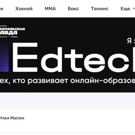
ие
Хоккей
MMA
Бокс
Теннис
Еще
Илья Масюк