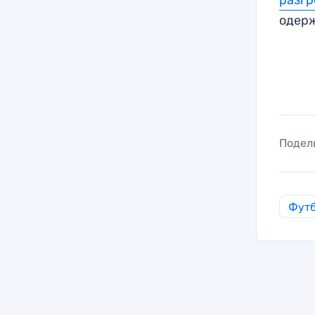
одер
Подел
Фут