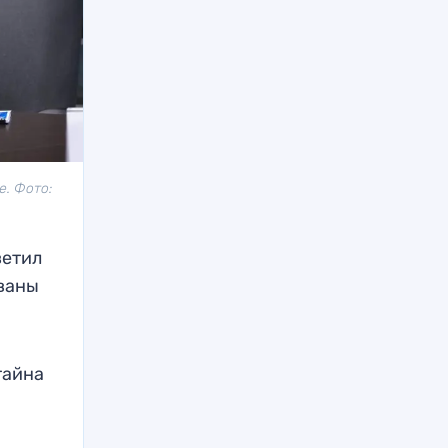
е. Фото:
ветил
ованы
тайна