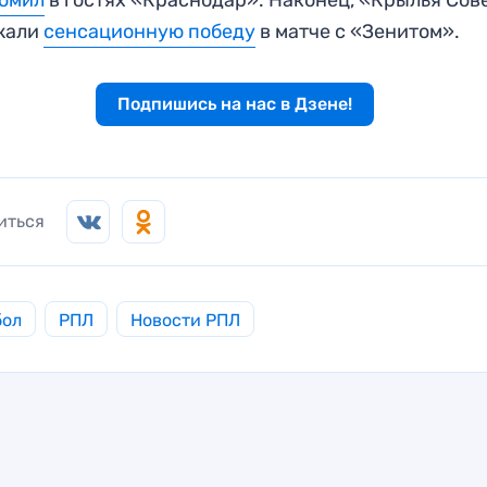
жали
сенсационную победу
в матче с «Зенитом».
Подпишись на нас в Дзене!
иться
бол
РПЛ
Новости РПЛ