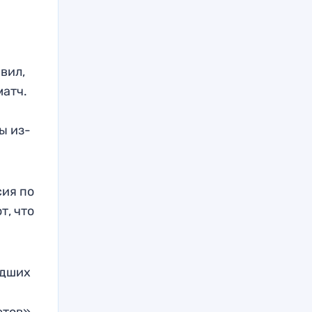
вил,
матч.
ы из-
сия по
т, что
едших
етов»