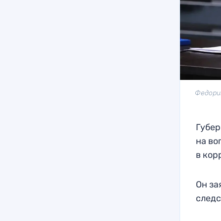
Федорищ
Губер
на во
в кор
Он за
следс