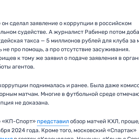
 он сделал заявление о коррупции в российском
льном судействе. А журналист Рабинер потом доба
удейская такса — 5 миллионов рублей для клуба за 
ь не про помощь, а про отсутствие засуживания.
ищев к тому же заявил о подаче заявления в орган
боты агентов.
коррупции поднималась и ранее. Была даже комис
орным матчам. Многие в футбольной среде отмечаю
пция не доказана.
е «КП-Спорт»
представил
обзор матчей КХЛ, прош
абря 2024 года. Кроме того, московский «Спартак»
ромил
в гостях «Краснодар». Наконец, «Крылья Сов