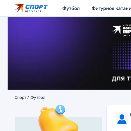
Футбол
Фигурное катан
Спорт
Футбол