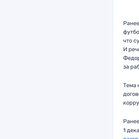
Ранее
футбо
что с
И реч
Федор
за ра
Тема 
догов
корру
Ране
1 дек
разг