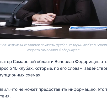
ев: «Крылья» готовятся показать футбол, который любят в Самар
соцсети Вячеслава Федорищева
натор Самарской области Вячеслав Федорищев от
прос о 10 клубах, которые, по его словам, задейств
рупционных схемах.
явил, что не может предоставить информацию, это 
твия.