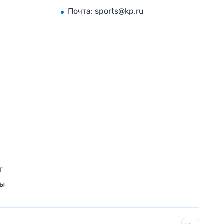
Почта:
sports@kp.ru
т
ры