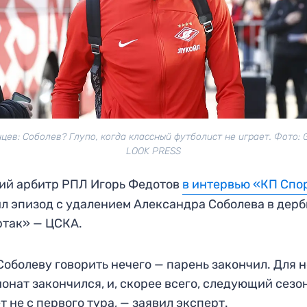
цев: Соболев? Глупо, когда классный футболист не играет. Фото:
LOOK PRESS
ий арбитр РПЛ Игорь Федотов
в интервью «КП Спо
л эпизод с удалением Александра Соболева в дерб
так» — ЦСКА.
Соболеву говорить нечего — парень закончил. Для н
онат закончился, и, скорее всего, следующий сезо
т не с первого тура, — заявил эксперт.