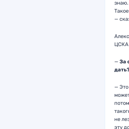
знаю.
Такое
— ска
Алекс
ЦСКА 
—
За 
дать
— Это
может
потом
таког
не ле
эту д