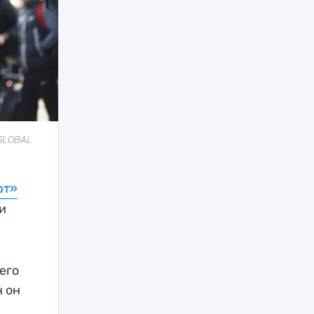
 GLOBAL
рт»
и
его
н он