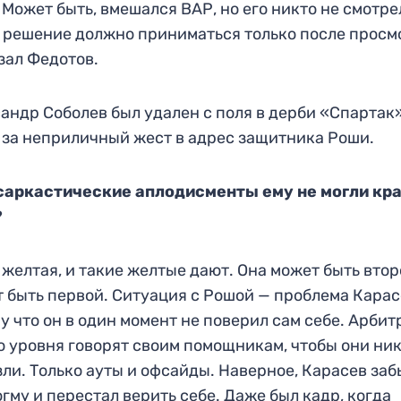
 Может быть, вмешался ВАР, но его никто не смотре
 решение должно приниматься только после просм
зал Федотов.
андр Соболев был удален с поля в дерби «Спартак
за неприличный жест в адрес защитника Роши.
саркастические аплодисменты ему не могли кр
?
 желтая, и такие желтые дают. Она может быть втор
 быть первой. Ситуация с Рошой — проблема Карас
у что он в один момент не поверил сам себе. Арби
о уровня говорят своим помощникам, чтобы они ни
зли. Только ауты и офсайды. Наверное, Карасев за
огму и перестал верить себе. Даже был кадр, когда