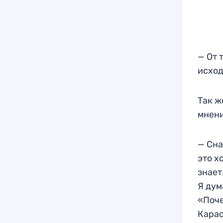
— От 
исход
Так ж
мнени
— Сна
это х
знает
Я дум
«Поче
Карас