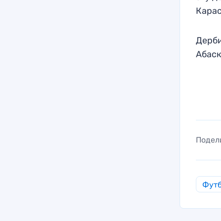
Карас
Дерби
Абаск
Подел
Фут