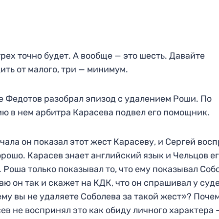
трех точно будет. А вообще — это шесть. Давайте
ить от малого, три — минимум.
е Федотов разобрал эпизод с удалением Роши. По
ю в нем арбитра Карасева подвел его помощник.
чала он показал этот жест Карасеву, и Сергей вос
орошо. Карасев знает английский язык и Чельцов е
. Роша только показывал то, что ему показывал Соб
аю он так и скажет на КДК, что он спрашивал у суд
му вы не удаляете Соболева за такой жест»? Поче
ев не воспринял это как обиду личного характера 