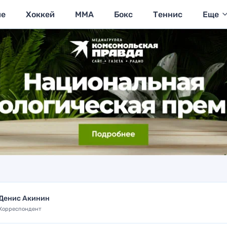
ие
Хоккей
MMA
Бокс
Теннис
Еще
Денис Акинин
Корреспондент