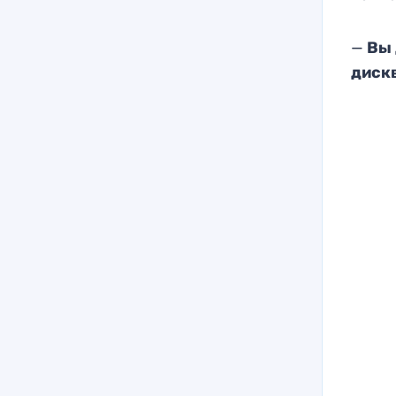
—
Вы 
диск