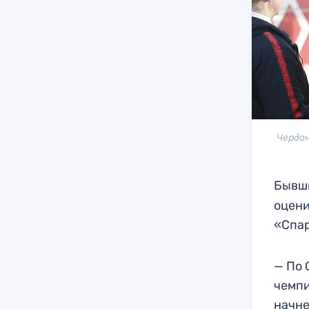
Чердан
Бывш
оцени
«Спар
— По 
чемпи
начне