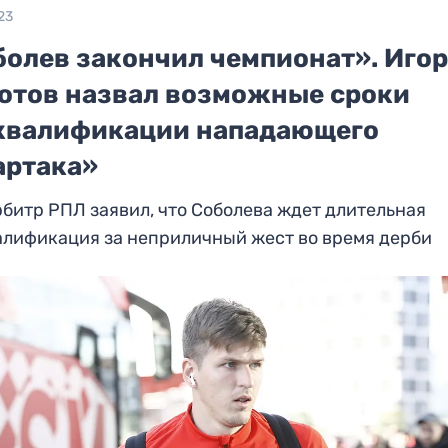
23
болев закончил чемпионат». Иго
отов назвал возможные сроки
квалификации нападающего
артака»
битр РПЛ заявил, что Соболева ждет длительная
алификация за неприличный жест во время дерби