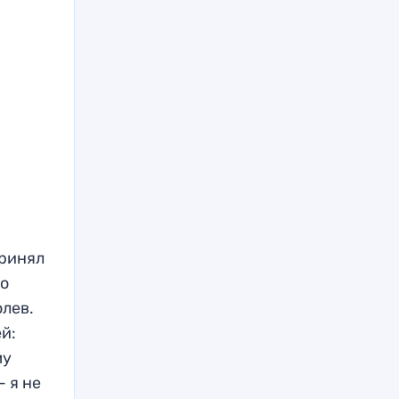
принял
го
олев.
ей:
му
— я не