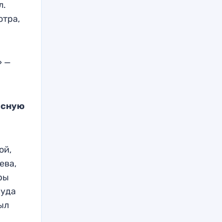
л.
отра,
» —
асную
ой,
ева,
тры
куда
был