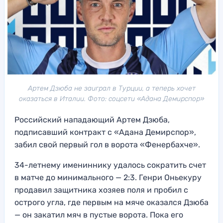
Артем Дзюба не заиграл в Турции, а теперь хочет
оказаться в Италии. Фото: соцсети «Адана Демирспор»
Российский нападающий Артем Дзюба,
подписавший контракт с «Адана Демирспор»,
забил свой первый гол в ворота «Фенербахче».
34-летнему имениннику удалось сократить счет
в матче до минимального — 2:3. Генри Оньекуру
продавил защитника хозяев поля и пробил с
острого угла, где первым на мяче оказался Дзюба
— он закатил мяч в пустые ворота. Пока его