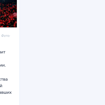
 Фото:
лит
ии.
ства
ой
давших