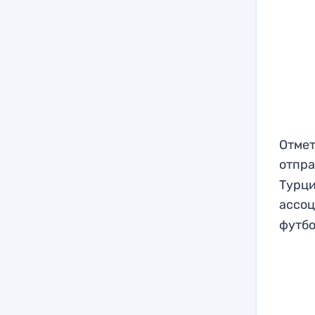
Отмет
отпр
Турци
ассо
футбо