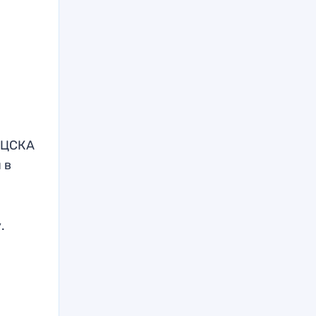
й ЦСКА
 в
.