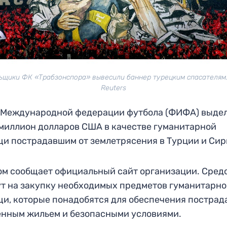
ьщики ФК «Трабзонспора» вывесили баннер турецким спасателям.
Reuters
 Международной федерации футбола (ФИФА) выде
миллион долларов США в качестве гуманитарной
и пострадавшим от землетрясения в Турции и Сир
ом сообщает официальный сайт организации. Сред
т на закупку необходимых предметов гуманитарн
и, которые понадобятся для обеспечения постра
нным жильем и безопасными условиями.