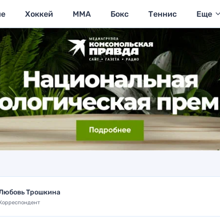
ие
Хоккей
MMA
Бокс
Теннис
Еще
Любовь Трошкина
Корреспондент