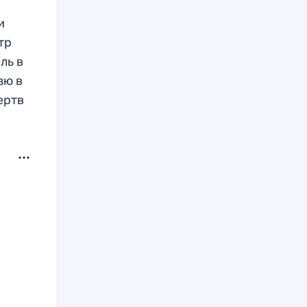
и
тр
ль в
зю в
ертв