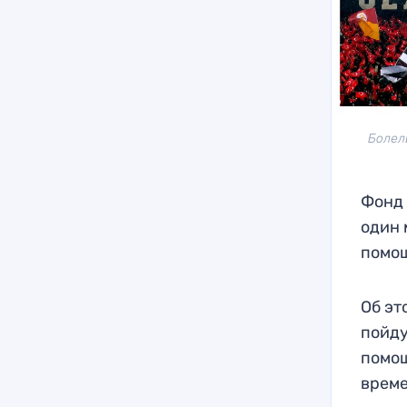
Болел
Фонд
один 
помощ
Об эт
пойду
помощ
време