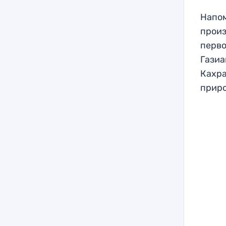
Напом
произ
перво
Газиа
Кахра
приро