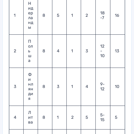
Н
ид
ер
18
1
8
5
1
2
16
ла
-7
нд
ы
П
ол
12
2
ь
8
4
1
3
-
13
ш
10
а
Ф
и
нл
9-
3
8
3
1
4
10
ян
12
ди
я
Л
5-
4
ит
8
1
2
5
5
15
ва