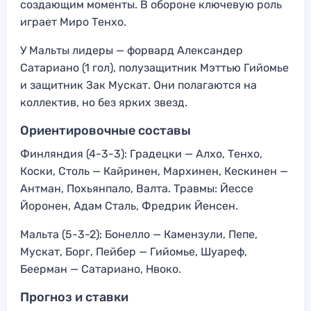
создающим моменты. В обороне ключевую роль
играет Миро Тенхо.
У Мальты лидеры — форвард Александер
Сатариано (1 гол), полузащитник Мэттью Гийомье
и защитник Зак Мускат. Они полагаются на
коллектив, но без ярких звезд.
Ориентировочные составы
Финляндия (4-3-3): Градецки — Алхо, Тенхо,
Коски, Столь — Кайринен, Мархинен, Кескинен —
Антман, Похьянпало, Валта. Травмы: Йессе
Йоронен, Адам Сталь, Фредрик Йенсен.
Мальта (5-3-2): Бонелло — Камензули, Пепе,
Мускат, Борг, Пейбер — Гийомье, Шуареф,
Беерман — Сатариано, Нвоко.
Прогноз и ставки