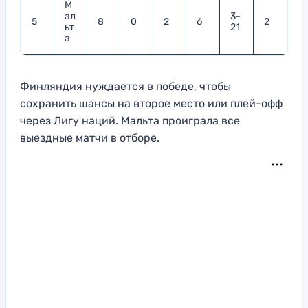
М
ал
3-
5
8
0
2
6
2
ьт
21
а
Финляндия нуждается в победе, чтобы
сохранить шансы на второе место или плей-офф
через Лигу наций. Мальта проиграла все
выездные матчи в отборе.