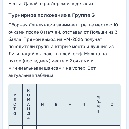
места. Давайте разберемся в деталях!
Турнирное положение в Группе G
Сборная Финляндии занимает третье место с 10
очками после 8 матчей, отставая от Польши на 3
балла. Прямой выход на ЧМ-2026 получат
победители групп, а вторые места и лучшие из
Лиги наций сыграют в плей-офф. Мальта на
пятом (последнем) месте с 2 очками и
минимальными шансами на успех. Вот
актуальная таблица:
К
М
О
М
Е
М
З-
С
А
И
В
Н
П
О
М
Т
Н
П
О
Д
А