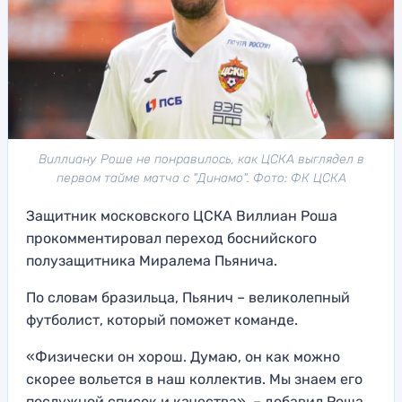
Виллиану Роше не понравилось, как ЦСКА выглядел в
первом тайме матча с "Динамо". Фото: ФК ЦСКА
Защитник московского ЦСКА Виллиан Роша
прокомментировал переход боснийского
полузащитника Миралема Пьянича.
По словам бразильца, Пьянич – великолепный
футболист, который поможет команде.
«Физически он хорош. Думаю, он как можно
скорее вольется в наш коллектив. Мы знаем его
послужной список и качества», – добавил Роша,