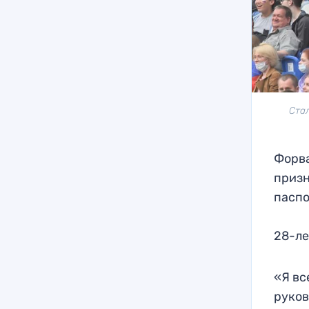
Ста
Форва
призн
паспо
28-ле
«Я вс
руков