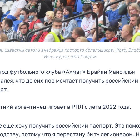
ли известны детали внедрения паспорта болельщиков. Фото: Влад
Велингурин, «КП Спорт»
рд футбольного клуба «Ахмат» Брайан Мансилья
ался, что до сих пор мечтает получить российский
рт.
тний аргентинец играет в РПЛ с лета 2022 года.
е еще хочу получить российский паспорт. Это пом
одству, потому что я перестану быть легионером. Н