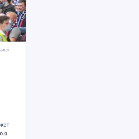
имир
ожет
о я