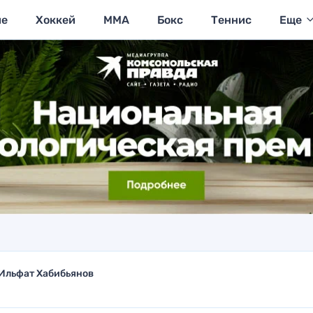
ие
Хоккей
MMA
Бокс
Теннис
Еще
Ильфат Хабибьянов