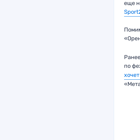
еще н
Sport
Помим
«Орен
Ранее
по фе
хочет
«Мет