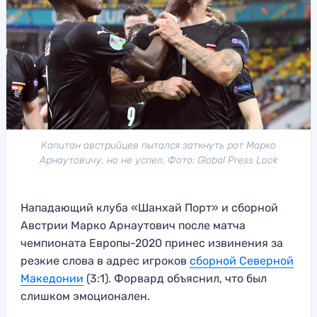
Капитан австрийцев пытался заткнуть рот Марко
Арнаутовичу, но не успел. Фото: Global Press Look
Нападающий клуба «Шанхай Порт» и сборной
Австрии Марко Арнаутович после матча
чемпионата Европы-2020 принес извинения за
резкие слова в адрес игроков
сборной Северной
Македонии
(3:1). Форвард объяснил, что был
слишком эмоционален.