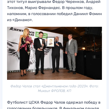
этот титул выигрывали Федор Черенков, Андрей
Тихонов, Марио Фернандес. В прошлом году,
напомним, в голосовании победил Даниил Фомин
из «Динамо».
Федор Чалов стал «Джентльменом года-2023». Фото:
Михаил ФРОЛОВ, КП
Футболист ЦСКА Федор Чалов одержал победу в
голосовании болельщиков. В финальном раунде