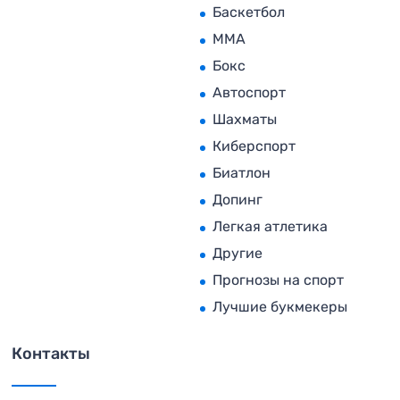
Баскетбол
MMA
Бокс
Автоспорт
Шахматы
Киберспорт
Биатлон
Допинг
Легкая атлетика
Другие
Прогнозы на спорт
Лучшие букмекеры
Контакты