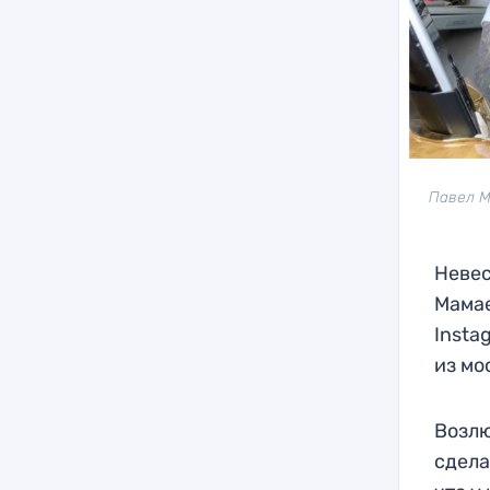
Павел М
Невес
Мамае
Insta
из мо
Возлю
сдела