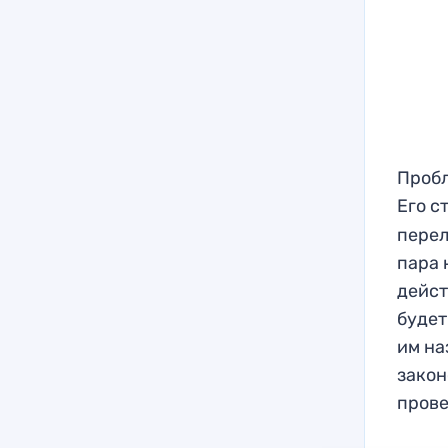
Пробл
Его с
перел
пара 
дейст
будет
им на
закон
прове