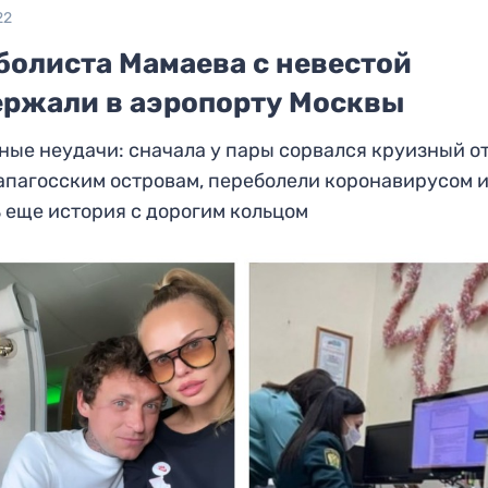
22
болиста Мамаева с невестой
ержали в аэропорту Москвы
ые неудачи: сначала у пары сорвался круизный о
апагосским островам, переболели коронавирусом 
 еще история с дорогим кольцом