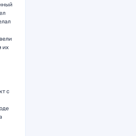
енный
ел
елал
й
вели
м их
кт с
роде
в