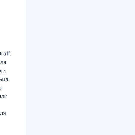
raff.
для
сли
ьца
ы
или
для