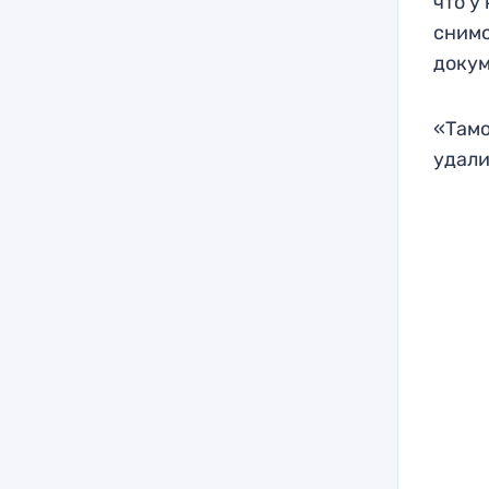
что у
снимо
докум
«Тамо
удали