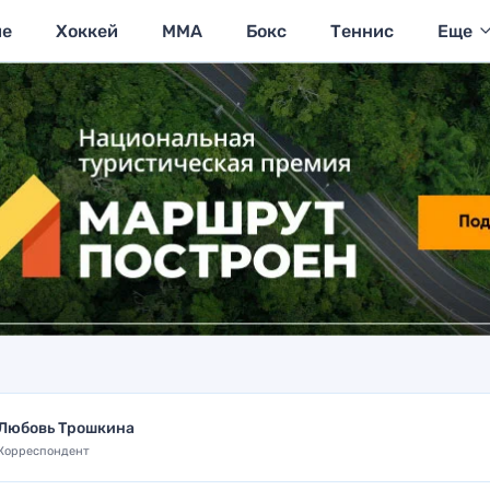
ие
Хоккей
MMA
Бокс
Теннис
Еще
Любовь Трошкина
Корреспондент