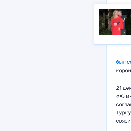
был с
корон
21 де
«Химк
согла
Турку
связи