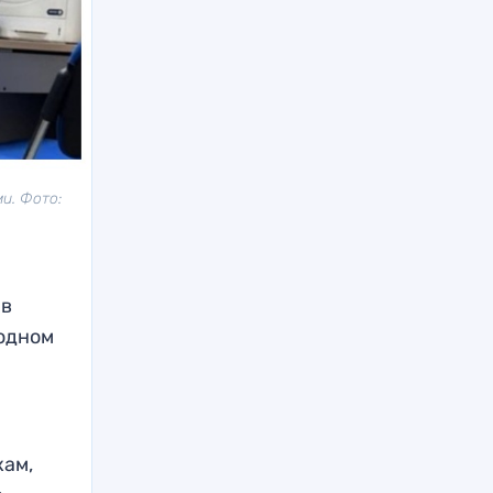
и. Фото:
 в
 одном
кам,