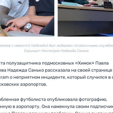
амаев с невестой Надеждой был задержан пограничными службам
Скриншот Инстаграм Надежды Санько
та полузащитника подмосковных «Химок» Павла
ва Надежда Санько рассказала на своей странице
gram о неприятном инциденте, который случился в
сковских аэропортов.
бленная футболиста опубликовала фотографию,
нную в аэропорту. Она намекнула своим подписчи