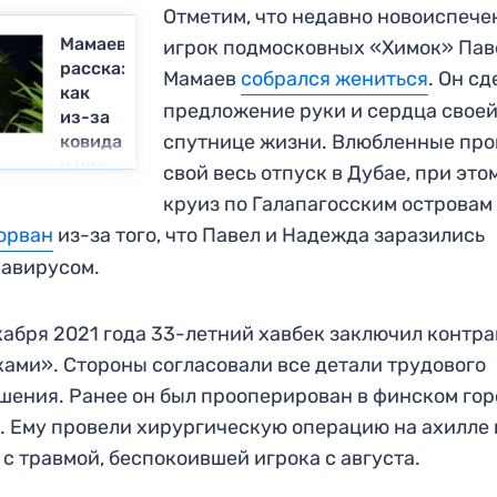
Отметим, что недавно новоиспеч
Мамаева
игрок подмосковных «Химок» Пав
рассказала,
Мамаев
собрался жениться
. Он сд
как
предложение руки и сердца свое
из-за
спутнице жизни. Влюбленные про
ковида
у них
свой весь отпуск в Дубае, при это
сорвался
круиз по Галапагосским островам
круиз
орван
из-за того, что Павел и Надежда заразились
авирусом.
кабря 2021 года 33-летний хавбек заключил контра
ами». Стороны согласовали все детали трудового
шения. Ранее он был прооперирован в финском го
. Ему провели хирургическую операцию на ахилле 
 с травмой, беспокоившей игрока с августа.