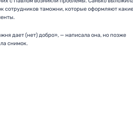
 них с Павлом возникли проблемы. Санько выложил
к сотрудников таможни, которые оформляют каки
енты.
жня дает (нет) добро», — написала она, но позже
ла снимок.