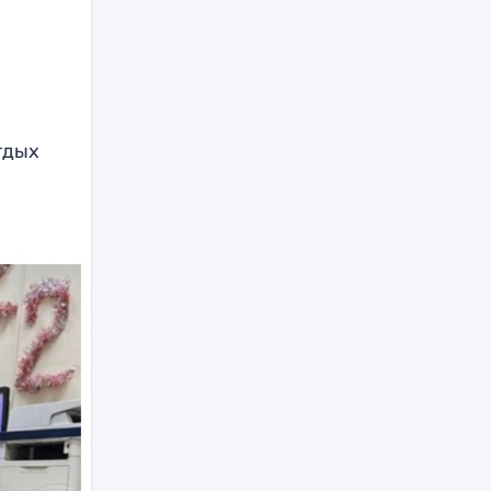
тдых
и