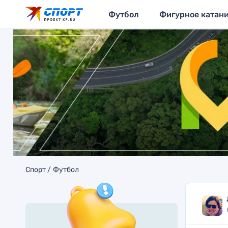
Футбол
Фигурное катан
Спорт
Футбол