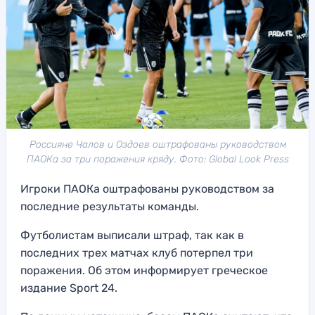
Россияне Чалов и Оздоев оштрафованы руководством
ПАОКа за три поражения кряду. Фото: Global Look Press
Игроки ПАОКа оштрафованы руководством за
последние результаты команды.
Футболистам выписали штраф, так как в
последних трех матчах клуб потерпел три
поражения. Об этом информирует греческое
издание Sport 24.